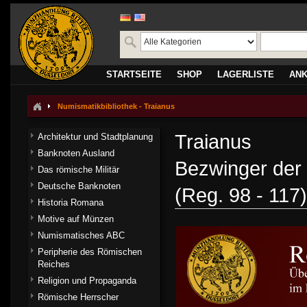
STARTSEITE
SHOP
LAGERLISTE
AN
Numismatikbibliothek - Traianus
Traianus
Architektur und Stadtplanung
Banknoten Ausland
Bezwinger der 
Das römische Militär
Deutsche Banknoten
(Reg. 98 - 117)
Historia Romana
Motive auf Münzen
Numismatisches ABC
Peripherie des Römischen
Reiches
Religion und Propaganda
Römische Herrscher