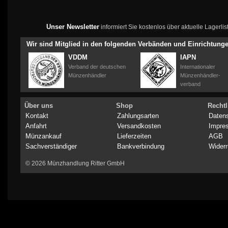
Unser Newsletter
informiert Sie kostenlos über aktuelle Lagerl
Wir sind Mitglied in den folgenden Verbänden und Einrichtung
VDDM
IAPN
Verband der deutschen
Internationaler
Münzenhändler
Münzenhändler-
verband
Über uns
Shop
Rechtl
Kontakt
Zahlungsarten
Daten
Anfahrt
Versandkosten
Impre
Münzankauf
Lieferzeiten
AGB
Sachverständiger
Bankverbindung
Widerr
© 2026 Münzhandlung Ritter GmbH