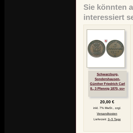
Sie könnten 
interessiert s
Schwarzburg,
Sondershausen,
Günther Friedrich Carl
II., 3 Pfennig 1870, ss+
20,00 €
inkl. 7% MwSt., zzgl.
Versandkosten
Lieferzeit:
3–5 Tage