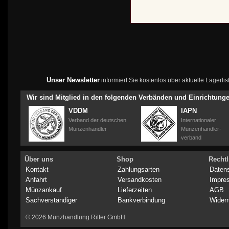
Unser Newsletter
informiert Sie kostenlos über aktuelle Lagerl
Wir sind Mitglied in den folgenden Verbänden und Einrichtung
VDDM
IAPN
Verband der deutschen
Internationaler
Münzenhändler
Münzenhändler-
verband
Über uns
Shop
Rechtl
Kontakt
Zahlungsarten
Daten
Anfahrt
Versandkosten
Impre
Münzankauf
Lieferzeiten
AGB
Sachverständiger
Bankverbindung
Widerr
© 2026 Münzhandlung Ritter GmbH