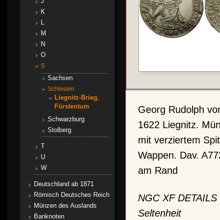
J
K
L
M
N
O
S
Sachsen
Schlesien
Liegnitz-Brieg,
Fürstentum
Georg Rudolph von
Schwarzburg
1622 Liegnitz. Mün
Stolberg
mit verziertem Spi
T
Wappen. Dav. A772
U
W
am Rand
Deutschland ab 1871
Römisch Deutsches Reich
NGC XF DETAILS
Münzen des Auslands
Seltenheit
Banknoten