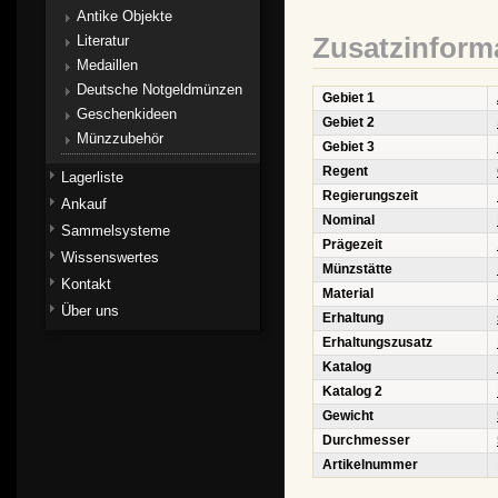
Antike Objekte
Literatur
Zusatzinform
Medaillen
Deutsche Notgeldmünzen
Gebiet 1
Geschenkideen
Gebiet 2
Münzzubehör
Gebiet 3
Regent
Lagerliste
Regierungszeit
Ankauf
Nominal
Sammelsysteme
Prägezeit
Wissenswertes
Münzstätte
Kontakt
Material
Über uns
Erhaltung
Erhaltungszusatz
Katalog
Katalog 2
Gewicht
Durchmesser
Artikelnummer