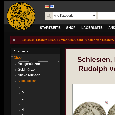
STARTSEITE
SHOP
LAGERLISTE
AN
Schlesien, Liegnitz-Brieg, Fürstentum, Georg Rudolph von Liegnitz, 
Startseite
Shop
Schlesien,
Anlagemünzen
Rudolph vo
Goldmünzen
Antike Münzen
Altdeutschland
B
D
E
F
H