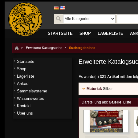
STARTSEITE
SHOP
LAGERLISTE
AN
Erweiterte Katalogsuche
Suchergebnisse
Erweiterte Katalogsu
Startseite
Shop
Lagerliste
Es wurde(n)
321 Artikel
mit den fo
Ankauf
Material:
Silber
Sammelsysteme
Wissenswertes
Darstellung als:
Galerie
Liste
Kontakt
Über uns