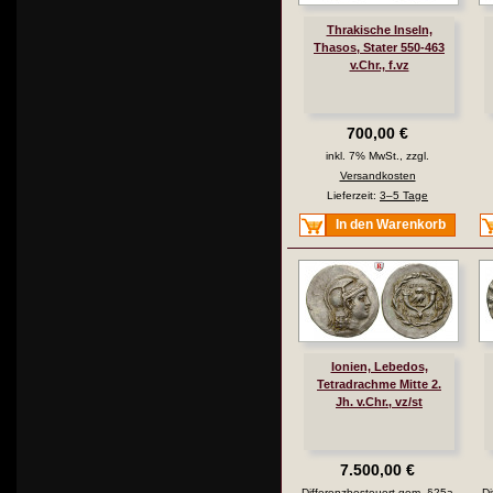
Thrakische Inseln,
Thasos, Stater 550-463
v.Chr., f.vz
700,00 €
inkl. 7% MwSt., zzgl.
Versandkosten
Lieferzeit:
3–5 Tage
In den Warenkorb
Ionien, Lebedos,
Tetradrachme Mitte 2.
Jh. v.Chr., vz/st
7.500,00 €
Differenzbesteuert gem. §25a
Di