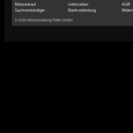
Münzankauf
Lieferzeiten
AGB
Sachverständiger
Bankverbindung
Widerr
© 2026 Münzhandlung Ritter GmbH