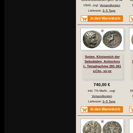
UStG, zzgl.
Versandkosten
Lieferzeit:
3–5 Tage
In den Warenkorb
Syrien, Königreich der
Seleukiden, Antiochos
I., Tetradrachme 281-261
v.Chr., ss-vz
740,00 €
inkl. 7% MwSt., zzgl.
Di
Versandkosten
Lieferzeit:
3–5 Tage
In den Warenkorb