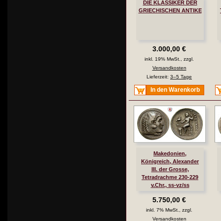
DIE KLASSIKER DER
GRIECHISCHEN ANTIKE
3.000,00 €
inkl. 19% MwSt., zzgl.
Versandkosten
Lieferzeit:
3–5 Tage
In den Warenkorb
Makedonien,
Königreich, Alexander
III. der Grosse,
Tetradrachme 230-229
v.Chr., ss-vz/ss
5.750,00 €
inkl. 7% MwSt., zzgl.
Versandkosten