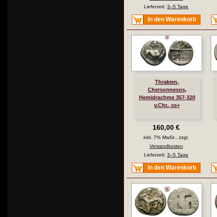
Lieferzeit:
3–5 Tage
In den Warenkorb
Thrakien,
Chersonnesos,
Hemidrachme 357-320
v.Chr., ss+
160,00 €
inkl. 7% MwSt., zzgl.
Versandkosten
Lieferzeit:
3–5 Tage
In den Warenkorb