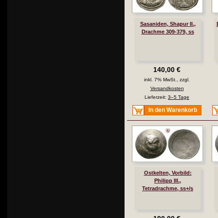
Sasaniden, Shapur II.,
Drachme 309-379, ss
140,00 €
inkl. 7% MwSt., zzgl.
Versandkosten
Lieferzeit:
3–5 Tage
In den Warenkorb
Ostkelten, Vorbild:
Philipp III.,
Tetradrachme, ss+/s