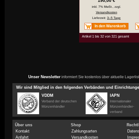
190,00 €
inkl. 7% MwSt., zzgl.
Versandkosten
Lieferzeit:
3–5 Tage
In den Warenkorb
Artikel 1 bis 32 von 321 gesamt
Unser Newsletter
informiert Sie kostenlos über aktuelle Lagerl
Wir sind Mitglied in den folgenden Verbänden und Einrichtung
VDDM
IAPN
Verband der deutschen
Internationaler
Münzenhändler
Münzenhändler-
verband
Über uns
Shop
Rechtl
Kontakt
Zahlungsarten
Daten
Anfahrt
Versandkosten
Impre