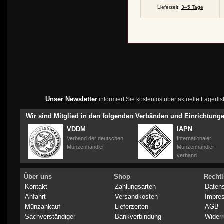
Lieferzeit:
3–5 Tage
Unser Newsletter
informiert Sie kostenlos über aktuelle Lagerl
Wir sind Mitglied in den folgenden Verbänden und Einrichtung
VDDM
IAPN
Verband der deutschen
Internationaler
Münzenhändler
Münzenhändler-
verband
Über uns
Shop
Rechtl
Kontakt
Zahlungsarten
Daten
Anfahrt
Versandkosten
Impre
Münzankauf
Lieferzeiten
AGB
Sachverständiger
Bankverbindung
Widerr