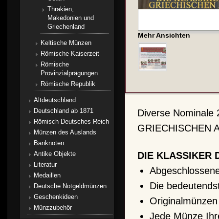
Thrakien,
Makedonien und
Griechenland
Mehr Ansichten
Keltische Münzen
Römische Kaiserzeit
Römische
Provinzialprägungen
Römische Republik
Altdeutschland
Deutschland ab 1871
Diverse Nominale 
Römisch Deutsches Reich
GRIECHISCHEN AN
Münzen des Auslands
Banknoten
DIE KLASSIKER 
Antike Objekte
Literatur
Abgeschlossene
Medaillen
Die bedeutends
Deutsche Notgeldmünzen
Geschenkideen
Originalmünzen 
Münzzubehör
Jede Münze Ihre