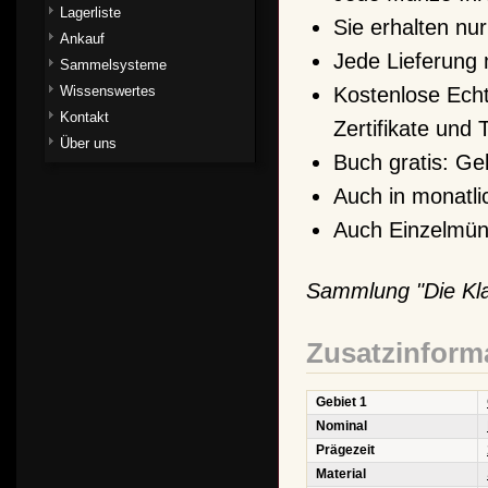
Lagerliste
Sie erhalten nur
Ankauf
Jede Lieferung 
Sammelsysteme
Kostenlose Ech
Wissenswertes
Kontakt
Zertifikate und 
Über uns
Buch gratis: Gel
Auch in monatli
Auch Einzelmünz
Sammlung "Die Klas
Zusatzinform
Gebiet 1
Nominal
Prägezeit
Material