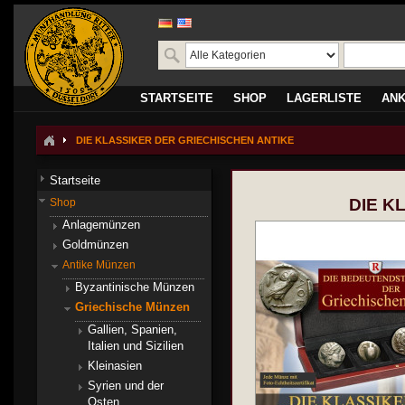
STARTSEITE
SHOP
LAGERLISTE
AN
DIE KLASSIKER DER GRIECHISCHEN ANTIKE
Startseite
DIE K
Shop
Anlagemünzen
Goldmünzen
Antike Münzen
Byzantinische Münzen
Griechische Münzen
Gallien, Spanien,
Italien und Sizilien
Kleinasien
Syrien und der
Osten