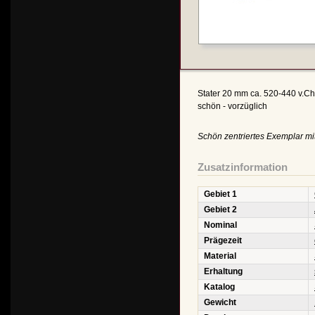
Stater 20 mm ca. 520-440 v.Ch
schön - vorzüglich
Schön zentriertes Exemplar mit
Zusatzinformation
Gebiet 1
Gebiet 2
Nominal
Prägezeit
Material
Erhaltung
Katalog
Gewicht