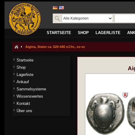
STARTSEITE
SHOP
LAGERLISTE
AN
Aigina, Stater ca. 520-440 v.Chr., ss-vz
Startseite
Shop
Ai
Lagerliste
Ankauf
Sammelsysteme
Wissenswertes
Kontakt
Über uns