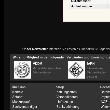
Durchmesser
Artikelnummer
Unser Newsletter
informiert Sie kostenlos über aktuelle Lagerl
Wir sind Mitglied in den folgenden Verbänden und Einrichtung
VDDM
IAPN
Verband der deutschen
Internationaler
Münzenhändler
Münzenhändler-
verband
Über uns
Shop
Rechtl
Kontakt
Zahlungsarten
Daten
Anfahrt
Versandkosten
Impre
Münzankauf
Lieferzeiten
AGB
Sachverständiger
Bankverbindung
Widerr