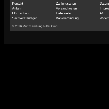
Kontakt
Zahlungsarten
Daten
Anfahrt
Versandkosten
Impre
Münzankauf
Lieferzeiten
AGB
Sachverständiger
Bankverbindung
Widerr
© 2026 Münzhandlung Ritter GmbH