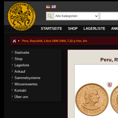
STARTSEITE
SHOP
LAGERLISTE
AN
Peru, Republik, Libra 1898-1969, 7,32 g fein, bfr.
Startseite
Shop
Peru, R
Lagerliste
Ankauf
Sammelsysteme
Wissenswertes
Kontakt
Über uns