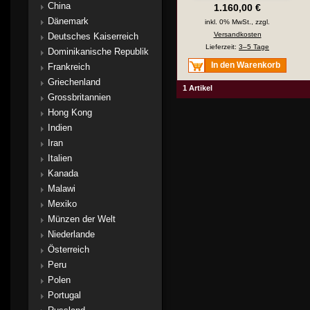
China
1.160,00 €
Dänemark
inkl. 0% MwSt., zzgl.
Versandkosten
Deutsches Kaiserreich
Lieferzeit:
3–5 Tage
Dominikanische Republik
In den Warenkorb
Frankreich
Griechenland
1 Artikel
Grossbritannien
Hong Kong
Indien
Iran
Italien
Kanada
Malawi
Mexiko
Münzen der Welt
Niederlande
Österreich
Peru
Polen
Portugal