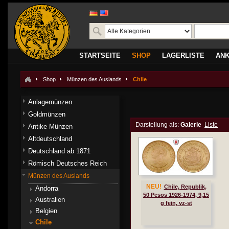
STARTSEITE
SHOP
LAGERLISTE
AN
Shop
Münzen des Auslands
Chile
Anlagemünzen
Goldmünzen
Darstellung als:
Galerie
Liste
Antike Münzen
Altdeutschland
Deutschland ab 1871
Römisch Deutsches Reich
Münzen des Auslands
NEU!
Chile, Republik,
Andorra
50 Pesos 1926-1974, 9,15
Australien
g fein, vz-st
Belgien
Chile