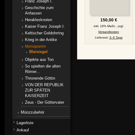
Franz Joseph I.
Geschichte zum
Anfassen
Heraklesknoten
150,00 €
Kaiser Franz Joseph I.
inkl. 19% MwSt., zzgl.
Versandkosten
Keltischer Goldohrring
Lieferzeit:
3–5 Tage
Krieg in der Antike
Monogramm
Bleisiegel
Objekte aus Ton
So spielten die alten
Römer...
Thronende Göttin
VON DER REPUBLIK
ZUR SPÄTEN
KAISERZEIT
Zeus - Der Göttervater
Münzzubehör
Lagerliste
Ankauf