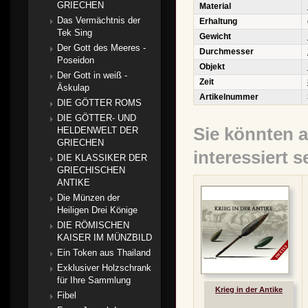
GRIECHEN
Material
Das Vermächtnis der
Erhaltung
Tek Sing
Gewicht
Der Gott des Meeres -
Durchmesser
Poseidon
Objekt
Der Gott in weiß -
Zeit
Äskulap
Artikelnummer
DIE GÖTTER ROMS
DIE GÖTTER- UND
Sie könnten 
HELDENWELT DER
GRIECHEN
interessiert s
DIE KLASSIKER DER
GRIECHISCHEN
ANTIKE
Die Münzen der
Heiligen Drei Könige
DIE RÖMISCHEN
KAISER IM MÜNZBILD
Ein Token aus Thailand
Exklusiver Holzschrank
für Ihre Sammlung
Krieg in der Antike
Fibel