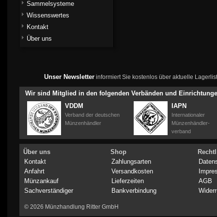
Sammelsysteme
Wissenswertes
Kontakt
Über uns
Unser Newsletter
informiert Sie kostenlos über aktuelle Lagerl
Wir sind Mitglied in den folgenden Verbänden und Einrichtung
VDDM
IAPN
Verband der deutschen
Internationaler
Münzenhändler
Münzenhändler-
verband
Über uns
Shop
Rechtl
Kontakt
Zahlungsarten
Daten
Anfahrt
Versandkosten
Impre
Münzankauf
Lieferzeiten
AGB
Sachverständiger
Bankverbindung
Widerr
© 2026 Münzhandlung Ritter GmbH