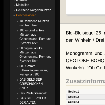
Medaillen
Deutsche Notgeldmünzen
Geschenkideen
10 Römische Münzen
mit Text Trier
100 original antike
Blei-Bleisiegel 26
Münzen aus
Griechenland, Rom und
den Winkeln / Drei 
Byzanz+Text
50 original antike
Monogramm und Au
Münzen aus
Griechenland, Rom und
QEOTOKE BOHQEI 
Byzanz+Text
500 Gramm
Winkeln): "Oh Gott
Silberanlagemünzen,
Feingehalt 900
DAS GELD DER
Zusatzinform
GRIECHISCHEN
ANTIKE
Gebiet 1
Das Pfeilspitzengeld
Gebiet 2
DAS SILBERGELD
Gebiet 3
DER ALTEN