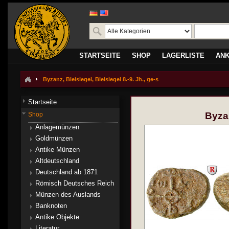
STARTSEITE
SHOP
LAGERLISTE
AN
Byzanz, Bleisiegel, Bleisiegel 8.-9. Jh., ge-s
Startseite
Byzan
Shop
Anlagemünzen
Goldmünzen
Antike Münzen
Altdeutschland
Deutschland ab 1871
Römisch Deutsches Reich
Münzen des Auslands
Banknoten
Antike Objekte
Literatur