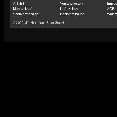
Anfahrt
Versandkosten
Impre
Münzankauf
Lieferzeiten
AGB
Sachverständiger
Bankverbindung
Widerr
© 2026 Münzhandlung Ritter GmbH