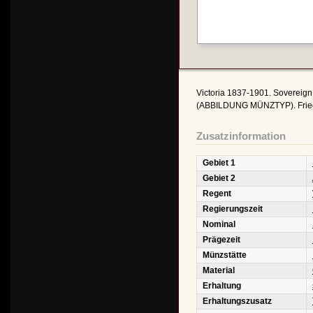
Victoria 1837-1901. Sovereign 
(ABBILDUNG MÜNZTYP). Friedb
Zusatzinformation
Gebiet 1
Gebiet 2
Regent
Regierungszeit
Nominal
Prägezeit
Münzstätte
Material
Erhaltung
Erhaltungszusatz