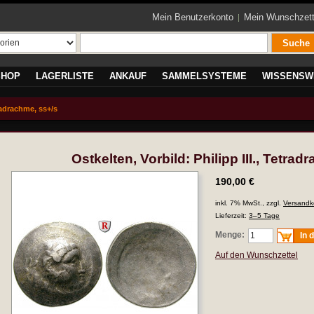
Mein Benutzerkonto
Mein Wunschzett
Suche
SHOP
LAGERLISTE
ANKAUF
SAMMELSYSTEME
WISSENSW
tradrachme, ss+/s
Ostkelten, Vorbild: Philipp III., Tetra
190,00 €
inkl. 7% MwSt., zzgl.
Versandk
Lieferzeit:
3–5 Tage
Menge:
In 
Auf den Wunschzettel