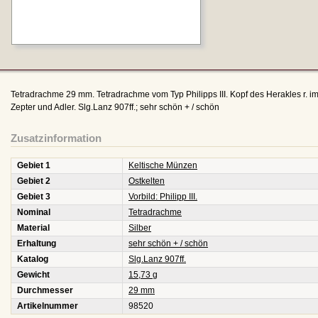
Tetradrachme 29 mm. Tetradrachme vom Typ Philipps III. Kopf des Herakles r. im
Zepter und Adler. Slg.Lanz 907ff.; sehr schön + / schön
Zusatzinformation
Gebiet 1
Keltische Münzen
Gebiet 2
Ostkelten
Gebiet 3
Vorbild: Philipp III.
Nominal
Tetradrachme
Material
Silber
Erhaltung
sehr schön + / schön
Katalog
Slg.Lanz 907ff.
Gewicht
15,73 g
Durchmesser
29 mm
Artikelnummer
98520