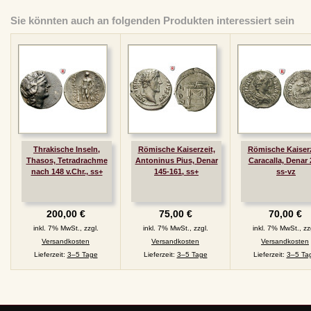
Sie könnten auch an folgenden Produkten interessiert sein
Thrakische Inseln,
Römische Kaiserzeit,
Römische Kaiserz
Thasos, Tetradrachme
Antoninus Pius, Denar
Caracalla, Denar 
nach 148 v.Chr., ss+
145-161, ss+
ss-vz
200,00 €
75,00 €
70,00 €
inkl. 7% MwSt., zzgl.
inkl. 7% MwSt., zzgl.
inkl. 7% MwSt., zz
Versandkosten
Versandkosten
Versandkosten
Lieferzeit:
3–5 Tage
Lieferzeit:
3–5 Tage
Lieferzeit:
3–5 Ta