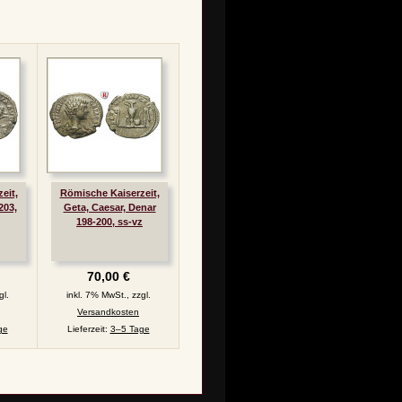
eit,
Römische Kaiserzeit,
203,
Geta, Caesar, Denar
198-200, ss-vz
70,00 €
gl.
inkl. 7% MwSt., zzgl.
Versandkosten
ge
Lieferzeit:
3–5 Tage