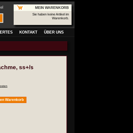
el
MEIN WARENKORB
Sie haben keine Artikel im
Warenkorb.
ERTES
KONTAKT
ÜBER UNS
drachme, ss+/s
osten
den Warenkorb