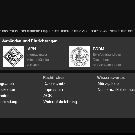
ie kostenlos über aktuelle Lagerlisten, interessante Angebote sowie Neues aus de
en Verbänden und Einrichtungen
IAPN
BDDM
Internationaler
Berufsverband des
Münzenhändler-
Deutschen
verband
Münzenfachhandels
Rechtliches
Wissenswertes
ngsarten
Datenschutz
Münzgalerie
ndkosten
Impressum
Numismatikbibliothek
zeiten
AGB
erbindung
Widerrufsbelehrung