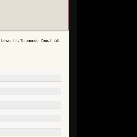
 Löwenfell / Thronender Zeus l. hält