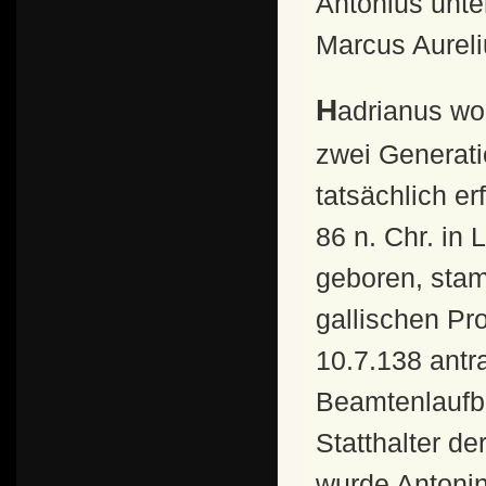
Antonius unte
Marcus Aureli
Hadrianus wollte die Thronfolge für das Reich über
zwei Generati
tatsächlich er
86 n. Chr. in
geboren, stam
gallischen Pro
10.7.138 antra
Beamtenlaufba
Statthalter d
wurde Antonin