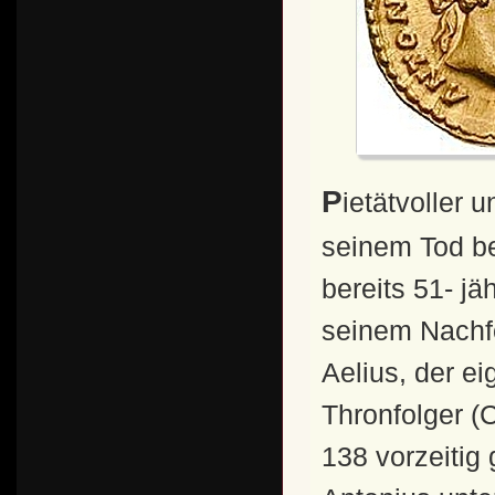
Pietätvoller und "guter" Adoptivkaiser Noch kurz vor
seinem Tod b
bereits 51- 
seinem Nachfo
Aelius, der e
Thronfolger (
138 vorzeitig