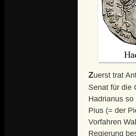
Zuerst trat Antoninus Pius im kaiserlichen Rat und im
Senat für die
Hadrianus so 
Pius (= der P
Vorfahren Wah
Regierung be