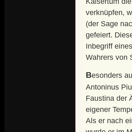
Kaisertum die 
verknüpfen, w
(der Sage nach
gefeiert. Die
Inbegriff eine
Wahrers von S
Besonders auffällig waren die hohen Ehrungen, die
Antoninus Piu
Faustina der 
eigener Temp
Als er nach ei
wurde er im M