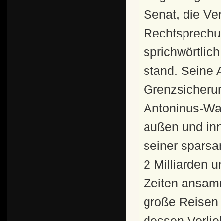
Senat, die Ve
Rechtsprechun
sprichwörtlic
stand. Seine 
Grenzsicherung
Antoninus-Wal
außen und in
seiner sparsa
2 Milliarden 
Zeiten ansam
große Reisen 
dessen Vorlie