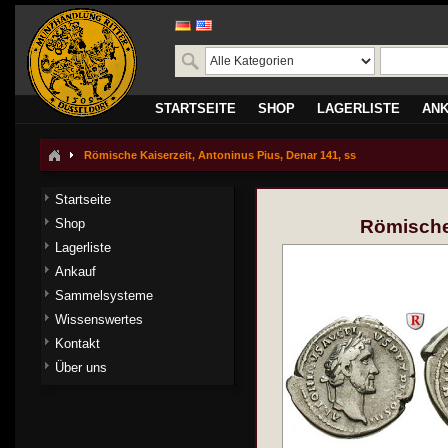
STARTSEITE
SHOP
LAGERLISTE
AN
Römische Kaiserzeit, Antoninus Pius, Denar 141, ss
Startseite
Shop
Römische 
Lagerliste
Ankauf
Sammelsysteme
Wissenswertes
Kontakt
Über uns