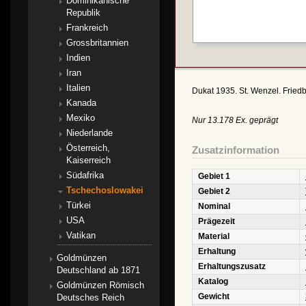
Dominikanische
Republik
Frankreich
Grossbritannien
Indien
Iran
Italien
Dukat 1935. St. Wenzel. Fried
Kanada
Mexiko
Nur 13.178 Ex. geprägt
Niederlande
Österreich,
Zusatzinformation
Kaiserreich
Südafrika
Gebiet 1
Tschechoslowakei
Gebiet 2
Türkei
Nominal
USA
Prägezeit
Vatikan
Material
Erhaltung
Goldmünzen
Erhaltungszusatz
Deutschland ab 1871
Katalog
Goldmünzen Römisch
Gewicht
Deutsches Reich