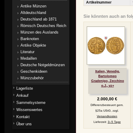
Artikelnummer
Antike Münzen
Altdeutschland
Sie könnten auch an fol
Deutschland ab 1871
Römisch Deutsches Reich
Münzen des Auslands
Banknoten
Antike Objekte
Literatur
Medaillen
Deutsche Notgeldmünzen
Geschenkideen
Italien, Venedig,
Bartolomeo
Münzzubehör
Gradenigo, Zecchino
o.J., vz+
Lagerliste
Ankauf
2.000,00 €
Sammelsysteme
Differenzbesteuert gem.
Wissenswertes
§25a UStG, zzgl.
Kontakt
Versandkosten
Lieferzeit:
3–5 Tage
Über uns