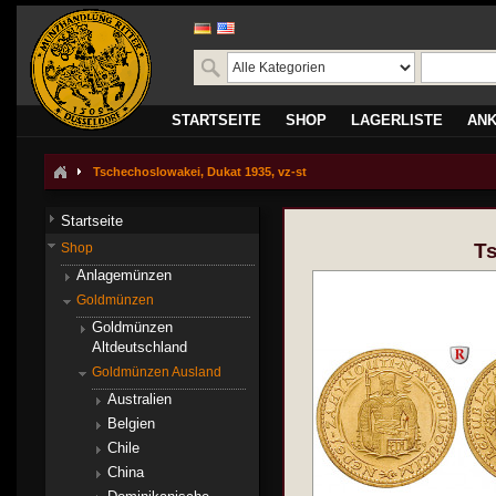
STARTSEITE
SHOP
LAGERLISTE
AN
Tschechoslowakei, Dukat 1935, vz-st
Startseite
Ts
Shop
Anlagemünzen
Goldmünzen
Goldmünzen
Altdeutschland
Goldmünzen Ausland
Australien
Belgien
Chile
China