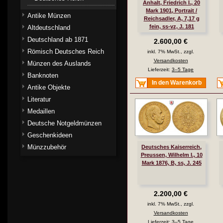
Anhalt, Friedrich I., 20
Mark 1901, Portrait /
Antike Münzen
Reichsadler, A, 7,17 g
fein, ss-vz, J. 181
Altdeutschland
Deutschland ab 1871
2.600,00 €
Römisch Deutsches Reich
inkl. 7% MwSt., zzgl.
Versandkosten
Münzen des Auslands
Lieferzeit:
3–5 Tage
Banknoten
In den Warenkorb
Antike Objekte
Literatur
Medaillen
Deutsche Notgeldmünzen
Geschenkideen
Münzzubehör
Deutsches Kaiserreich,
Preussen, Wilhelm I., 10
Mark 1876, B, ss, J. 245
2.200,00 €
inkl. 7% MwSt., zzgl.
Versandkosten
Lieferzeit:
3–5 Tage