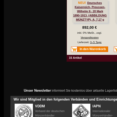
NEU!
Deutsches
Kaiserreich, Preussen,
Wilhelm II., 20 Mark
1890-1913, (ABBILDUNG
MÜNZTYP), A, 7,17 g
fein, ss, J. 252
892,00 €
inkl. 0% MwSt., zzgl.
Versandkosten
Lieferzeit:
3–5 Tage
In den Warenkorb
15 Artikel
Unser Newsletter
informiert Sie kostenlos über aktuelle Lagerl
Wir sind Mitglied in den folgenden Verbänden und Einrichtung
VDDM
IAPN
Verband der deutschen
Internationaler
Münzenhändler
Münzenhändler-