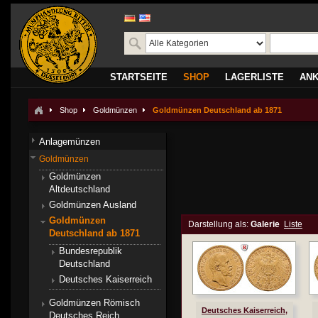
STARTSEITE
SHOP
LAGERLISTE
AN
Shop
Goldmünzen
Goldmünzen Deutschland ab 1871
Anlagemünzen
Goldmünzen
Goldmünzen
Altdeutschland
Goldmünzen Ausland
Goldmünzen
Darstellung als:
Galerie
Liste
Deutschland ab 1871
Bundesrepublik
Deutschland
Deutsches Kaiserreich
Goldmünzen Römisch
Deutsches Kaiserreich,
Deutsches Reich