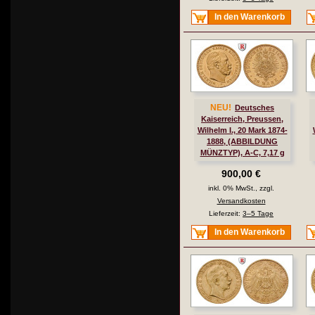
In den Warenkorb
NEU!
Deutsches
Kaiserreich, Preussen,
Wilhelm I., 20 Mark 1874-
1888, (ABBILDUNG
MÜNZTYP), A-C, 7,17 g
fein, ss, J. 246
900,00 €
inkl. 0% MwSt., zzgl.
Versandkosten
Lieferzeit:
3–5 Tage
In den Warenkorb