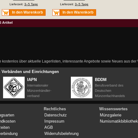
Lieferzeit:
3–5 Tage
Lieferzeit:
3–5 Tage
In den Warenkorb
In den Warenkorb
6 Artikel
ie kostenlos über aktuelle Lagerlisten, interessante Angebote sowie Neues aus de
en Verbänden und Einrichtungen
IAPN
BDDM
Internationaler
Berufsverband des
Münzenhändler-
Deutschen
verband
Münzenfachhandels
Rechtliches
Wissenswertes
ngsarten
Datenschutz
Münzgalerie
ndkosten
Impressum
Numismatikbibliothek
zeiten
AGB
erbindung
Widerrufsbelehrung