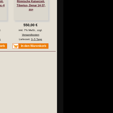
it,
Römische Kaiserzeit,
v.-4
Tiberius, Denar 14-37,
ss+
550,00 €
.
inkl. 7% MwSt., zzgl.
Versandkosten
e
Lieferzeit:
3–5 Tage
korb
In den Warenkorb