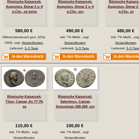
Römische Kaiserzeit,
Römische Kaiserzeit,
Römische Kaiserze
Augustus, Denar 2 v.-4
Augustus, Denar 2 v.-4
Augustus, Denar 2 
n.Chr., ss-vz/ss
n.Chr., ss+
n.Chr., ss
580,00 €
490,00 €
480,00 €
Differenzbesteuert gem. §25a
inkl. 7% MwSt., zzgl.
inkl. 7% MwSt., zzgl
UStG, zzgl.
Versandkosten
Versandkosten
Versandkosten
Lieferzeit:
3–5 Tage
Lieferzeit:
3–5 Tage
Lieferzeit:
3–5 Tag
In den Warenkorb
In den Warenkorb
In den Waren
Römische Kaiserzeit,
Römische Kaiserzeit,
Titus, Caesar, As 77-78,
Saloninus, Caesar,
ss
Antoninian 258-260, ss+
110,00 €
100,00 €
inkl. 7% MwSt., zzgl.
inkl. 7% MwSt., zzgl.
Versandkosten
Versandkosten