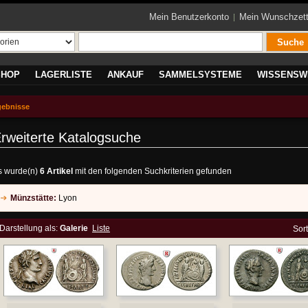
Mein Benutzerkonto
Mein Wunschzett
Suche
SHOP
LAGERLISTE
ANKAUF
SAMMELSYSTEME
WISSENSW
gebnisse
rweiterte Katalogsuche
s wurde(n)
6 Artikel
mit den folgenden Suchkriterien gefunden
Münzstätte:
Lyon
Darstellung als:
Galerie
Liste
Sor