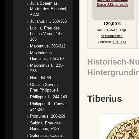
Julia Soaemias,
Denar 223, ss-vz/ss
Mutter des Elagabal,
+222
Julianus II., 360-363
120,00 €
Lucilla, Frau des
inkl. 7% MwSt., zzgl.
Lucius Verus, 147-
Versandkosten
183
Lieferzeit:
3–5 Tage
Maxentius, 306-312
Maximianus
Herculius, 286-310
Historisch-N
Maximinus I., 235-
Hintergrundi
238
Nero, 54-68
Otacilia Severa,
Frau Philippus I.
Tiberius
Philippus I., 244-249
Philippus II., Caesar,
244-247
Postumus, 260-269
Sabina, Frau des
Hadrianus, +137
Saloninus, Caesar,