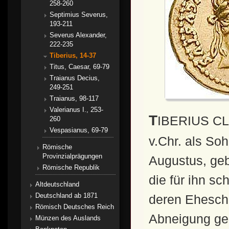
258-260
Septimius Severus,
193-211
Severus Alexander,
222-235
Tiberius, 14-37
Titus, Caesar, 69-79
Traianus Decius,
249-251
Traianus, 98-117
Valerianus I., 253-
TIBERIUS CLAUDIUS NERO wurde am 16.11.42
260
Vespasianus, 69-79
v.Chr. als So
Römische
Provinzialprägungen
Augustus, gebo
Römische Republik
die für ihn s
Altdeutschland
Deutschland ab 1871
deren Eheschl
Römisch Deutsches Reich
Abneigung ge
Münzen des Auslands