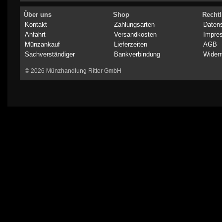
Über uns
Shop
Rechtl
Kontakt
Zahlungsarten
Daten
Anfahrt
Versandkosten
Impre
Münzankauf
Lieferzeiten
AGB
Sachverständiger
Bankverbindung
Widerr
© 2026 Münzhandlung Ritter GmbH