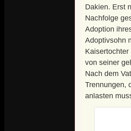
Dakien. Erst 
Nachfolge ges
Adoption ihre
Adoptivsohn m
Kaisertochter 
von seiner ge
Nach dem Vate
Trennungen, d
anlasten muss