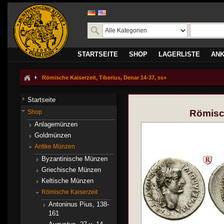
STARTSEITE
SHOP
LAGERLISTE
AN
Römische Kaiserzeit, Tiberius, Denar 14-37, ss+
Startseite
Römisch
Shop
Anlagemünzen
Goldmünzen
Antike Münzen
Byzantinische Münzen
Griechische Münzen
Keltische Münzen
Römische Kaiserzeit
Antoninus Pius, 138-
161