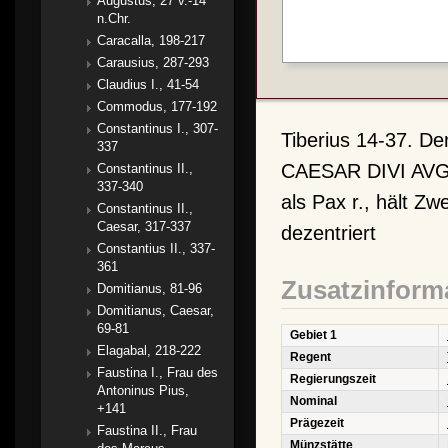
Augustus, 27 v.-14
n.Chr.
Caracalla, 198-217
Carausius, 287-293
Claudius I., 41-54
Commodus, 177-192
Constantinus I., 307-
Tiberius 14-37. De
337
CAESAR DIVI AVG
Constantinus II.,
337-340
als Pax r., hält Zw
Constantinus II.,
Caesar, 317-337
dezentriert
Constantius II., 337-
361
Zusatzinform
Domitianus, 81-96
Domitianus, Caesar,
69-81
Gebiet 1
Elagabal, 218-222
Regent
Faustina I., Frau des
Regierungszeit
Antoninus Pius,
Nominal
+141
Prägezeit
Faustina II., Frau
Münzstätte