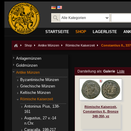
STARTSEITE
SHOP
LAGERLISTE
AN
Shop
Antike Münzen
Römische Kaiserzeit
Constantius II., 33
Anlagemünzen
Goldmünzen
Darstellung als:
Galerie
Liste
Antike Münzen
Byzantinische Münzen
Griechische Münzen
Keltische Münzen
Römische Kaiserzeit
Antoninus Pius, 138-
Römische Kaiserzeit,
161
Constantius II., Bronze
348-350, vz
Augustus, 27 v.-14
n.Chr.
Caracalla, 198-217