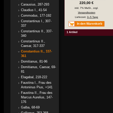
220,00 €
Carausius, 287-293
inkl. 7% MwSt., zzgl.
Claudius I., 41-54
Versandkosten
Commodus, 177-192
Lieferzeit:
3–5 Tage
Constantinus I., 307-
In den Warenkorb
337
Constantinus II., 337-
1 Artikel
340
Constantinus II.,
Caesar, 317-337
Constantius II., 337-
361
Domitianus, 81-96
Domitianus, Caesar, 69-
81
Elagabal, 218-222
Faustina I., Frau des
Antoninus Pius, +141
Faustina II., Frau des
Marcus Aurelius, 147-
176
Galba, 68-69
Gallienus, 253-268