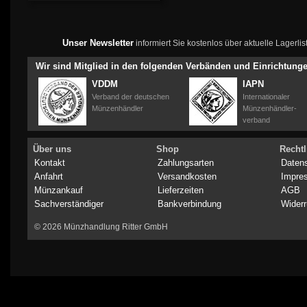
Unser Newsletter
informiert Sie kostenlos über aktuelle Lagerl
Wir sind Mitglied in den folgenden Verbänden und Einrichtung
VDDM
IAPN
Verband der deutschen
Internationaler
Münzenhändler
Münzenhändler-
verband
Über uns
Shop
Rechtl
Kontakt
Zahlungsarten
Daten
Anfahrt
Versandkosten
Impre
Münzankauf
Lieferzeiten
AGB
Sachverständiger
Bankverbindung
Widerr
© 2026 Münzhandlung Ritter GmbH