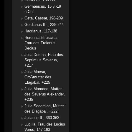
Germanicus, 15 v.-19
n.Chr.
Geta, Caesar, 198-209
Gordianus III., 238-244
Hadrianus, 117-138
Herennia Etruscilla,
Frau des Traianus
Decius
Julia Domna, Frau des
Septimius Severus,
+217
Julia Maesa,
Großmutter des
Elagabal, +225
Julia Mamaea, Mutter
des Severus Alexander,
+235
Julia Soaemias, Mutter
des Elagabal, +222
Julianus II., 360-363
Lucilla, Frau des Lucius
Verus, 147-183