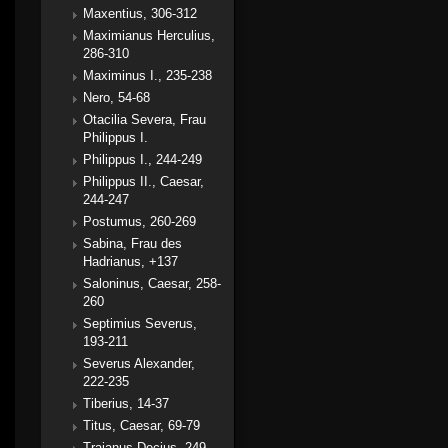
Maxentius, 306-312
Maximianus Herculius,
286-310
Maximinus I., 235-238
Nero, 54-68
Otacilia Severa, Frau
Philippus I.
Philippus I., 244-249
Philippus II., Caesar,
244-247
Postumus, 260-269
Sabina, Frau des
Hadrianus, +137
Saloninus, Caesar, 258-
260
Septimius Severus,
193-211
Severus Alexander,
222-235
Tiberius, 14-37
Titus, Caesar, 69-79
Traianus Decius, 249-