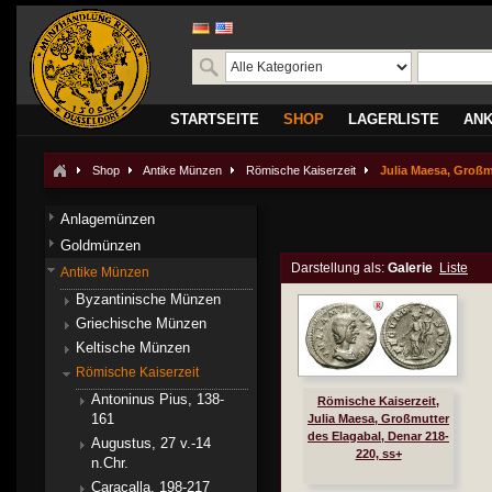
STARTSEITE
SHOP
LAGERLISTE
AN
Shop
Antike Münzen
Römische Kaiserzeit
Julia Maesa, Großm
Anlagemünzen
Goldmünzen
Darstellung als:
Galerie
Liste
Antike Münzen
Byzantinische Münzen
Griechische Münzen
Keltische Münzen
Römische Kaiserzeit
Antoninus Pius, 138-
Römische Kaiserzeit,
161
Julia Maesa, Großmutter
des Elagabal, Denar 218-
Augustus, 27 v.-14
220, ss+
n.Chr.
Caracalla, 198-217