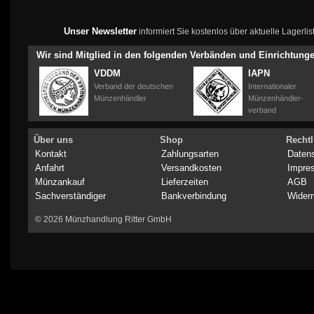
Unser Newsletter
informiert Sie kostenlos über aktuelle Lagerl
Wir sind Mitglied in den folgenden Verbänden und Einrichtung
VDDM
IAPN
Verband der deutschen
Internationaler
Münzenhändler
Münzenhändler-
verband
Über uns
Shop
Rechtl
Kontakt
Zahlungsarten
Daten
Anfahrt
Versandkosten
Impre
Münzankauf
Lieferzeiten
AGB
Sachverständiger
Bankverbindung
Widerr
© 2026 Münzhandlung Ritter GmbH