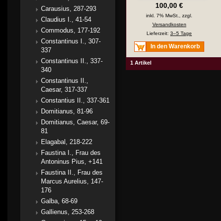
100,00 €
Carausius, 287-293
inkl. 7% MwSt., zzgl.
Claudius I., 41-54
Versandkosten
Commodus, 177-192
Lieferzeit:
3–5 Tage
Constantinus I., 307-
In den Warenkorb
337
Constantinus II., 337-
1 Artikel
340
Constantinus II.,
Caesar, 317-337
Constantius II., 337-361
Domitianus, 81-96
Domitianus, Caesar, 69-
81
Elagabal, 218-222
Faustina I., Frau des
Antoninus Pius, +141
Faustina II., Frau des
Marcus Aurelius, 147-
176
Galba, 68-69
Gallienus, 253-268