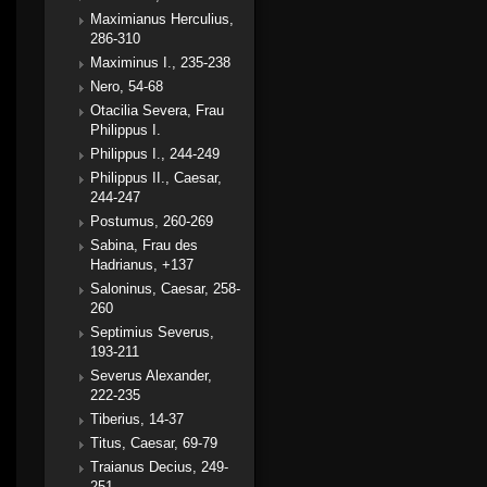
Maximianus Herculius,
286-310
Maximinus I., 235-238
Nero, 54-68
Otacilia Severa, Frau
Philippus I.
Philippus I., 244-249
Philippus II., Caesar,
244-247
Postumus, 260-269
Sabina, Frau des
Hadrianus, +137
Saloninus, Caesar, 258-
260
Septimius Severus,
193-211
Severus Alexander,
222-235
Tiberius, 14-37
Titus, Caesar, 69-79
Traianus Decius, 249-
251