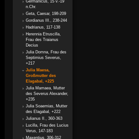
Germanicus, 15 v.-19
n.Chr.
Geta, Caesar, 198-209
Gordianus III., 238-244
Hadrianus, 117-138
Herennia Etruscilla,
Frau des Traianus
Decius
Julia Domna, Frau des
Septimius Severus,
+217
Julia Maesa,
Großmutter des
Elagabal, +225
Julia Mamaea, Mutter
des Severus Alexander,
+235
Julia Soaemias, Mutter
des Elagabal, +222
Julianus II., 360-363
Lucilla, Frau des Lucius
Verus, 147-183
Maxentius, 306-312