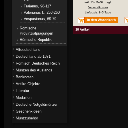
inkl. 7% MwSt., zzgl.
Traianus, 98-117
Versandkosten
Valerianus I., 253-260
Lieferzeit:
3–5 Tage
Vespasianus, 69-79
In den Warenkorb
Römische
18 Artikel
Provinzialprägungen
Römische Republik
Altdeutschland
Deutschland ab 1871
Römisch Deutsches Reich
Münzen des Auslands
Banknoten
Antike Objekte
Literatur
Medaillen
Deutsche Notgeldmünzen
Geschenkideen
Münzzubehör