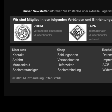
Unser Newsletter
informiert Sie kostenlos über aktuelle Lagerl
Wir sind Mitglied in den folgenden Verbänden und Einrichtung
VDDM
IAPN
Verband der deutschen
Internationaler
Münzenhändler
Münzenhändler-
verband
Über uns
Shop
Rechtl
Kontakt
Zahlungsarten
Daten
Anfahrt
Versandkosten
Impre
Münzankauf
Lieferzeiten
AGB
Sachverständiger
Bankverbindung
Widerr
© 2026 Münzhandlung Ritter GmbH