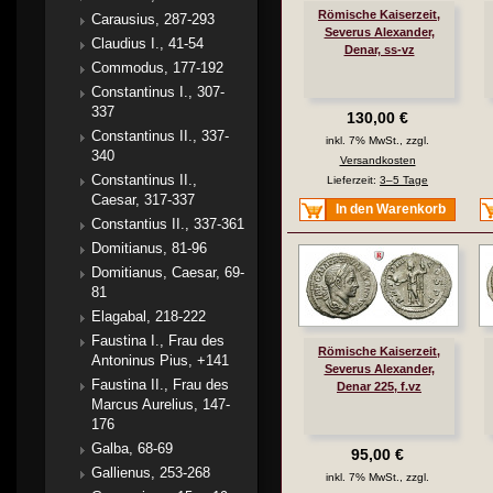
Römische Kaiserzeit,
Carausius, 287-293
Severus Alexander,
Claudius I., 41-54
Denar, ss-vz
Commodus, 177-192
Constantinus I., 307-
337
130,00 €
Constantinus II., 337-
inkl. 7% MwSt., zzgl.
340
Versandkosten
Constantinus II.,
Lieferzeit:
3–5 Tage
Caesar, 317-337
In den Warenkorb
Constantius II., 337-361
Domitianus, 81-96
Domitianus, Caesar, 69-
81
Elagabal, 218-222
Faustina I., Frau des
Römische Kaiserzeit,
Antoninus Pius, +141
Severus Alexander,
Faustina II., Frau des
Denar 225, f.vz
Marcus Aurelius, 147-
176
Galba, 68-69
95,00 €
Gallienus, 253-268
inkl. 7% MwSt., zzgl.