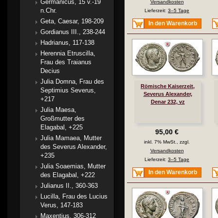
Germanicus, 15 v.-19
Versandkosten
n.Chr.
Lieferzeit:
3–5 Tage
Geta, Caesar, 198-209
In den Warenkorb
Gordianus III., 238-244
Hadrianus, 117-138
Herennia Etruscilla,
Frau des Traianus
Decius
Julia Domna, Frau des
Römische Kaiserzeit,
Septimius Severus,
Severus Alexander,
+217
Denar 232, vz
Julia Maesa,
Großmutter des
Elagabal, +225
95,00 €
Julia Mamaea, Mutter
inkl. 7% MwSt., zzgl.
des Severus Alexander,
Versandkosten
+235
Lieferzeit:
3–5 Tage
Julia Soaemias, Mutter
In den Warenkorb
des Elagabal, +222
Julianus II., 360-363
Lucilla, Frau des Lucius
Verus, 147-183
Maxentius, 306-312