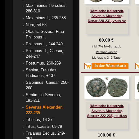
Maximianus Herculius,
286-310
Römische Kaiserzeit,
Severus Alexander,
Maximinus I., 235-238
Denar 228-231, vz/ss-vz
Nero, 54-68
Otacilia Severa, Frau
Philippus I.
80,00 €
Philippus I., 244-249
inkl. 7% MwSt., zzgl.
Philippus II., Caesar,
Versandkosten
244-247
Lieferzeit:
3–5 Tage
Postumus, 260-269
In den Warenkorb
Sabina, Frau des
Hadrianus, +137
Saloninus, Caesar, 258-
260
Septimius Severus,
193-211
Römische Kaiserzeit,
Severus Alexander,
Severus Alexander,
222-235
Sesterz 222-235, ss+/f.ss
Tiberius, 14-37
Titus, Caesar, 69-79
Traianus Decius, 249-
100,00 €
251