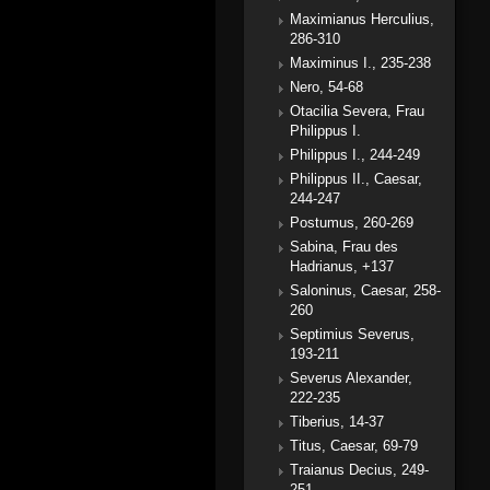
Maximianus Herculius,
286-310
Maximinus I., 235-238
Nero, 54-68
Otacilia Severa, Frau
Philippus I.
Philippus I., 244-249
Philippus II., Caesar,
244-247
Postumus, 260-269
Sabina, Frau des
Hadrianus, +137
Saloninus, Caesar, 258-
260
Septimius Severus,
193-211
Severus Alexander,
222-235
Tiberius, 14-37
Titus, Caesar, 69-79
Traianus Decius, 249-
251