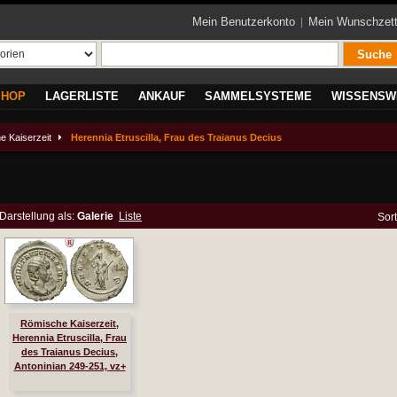
Mein Benutzerkonto
Mein Wunschzett
Suche
SHOP
LAGERLISTE
ANKAUF
SAMMELSYSTEME
WISSENSW
e Kaiserzeit
Herennia Etruscilla, Frau des Traianus Decius
Darstellung als:
Galerie
Liste
Sor
Römische Kaiserzeit,
Herennia Etruscilla, Frau
des Traianus Decius,
Antoninian 249-251, vz+