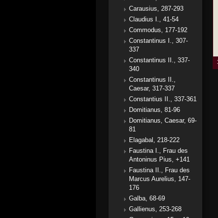
Carausius, 287-293
Claudius I., 41-54
Commodus, 177-192
Constantinus I., 307-
337
Constantinus II., 337-
340
Constantinus II.,
Caesar, 317-337
Constantius II., 337-361
Domitianus, 81-96
Domitianus, Caesar, 69-
81
Elagabal, 218-222
Faustina I., Frau des
Antoninus Pius, +141
Faustina II., Frau des
Marcus Aurelius, 147-
176
Galba, 68-69
Gallienus, 253-268