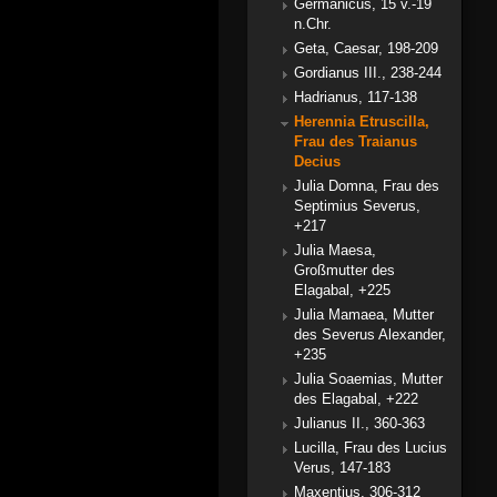
Germanicus, 15 v.-19
n.Chr.
Geta, Caesar, 198-209
Gordianus III., 238-244
Hadrianus, 117-138
Herennia Etruscilla,
Frau des Traianus
Decius
Julia Domna, Frau des
Septimius Severus,
+217
Julia Maesa,
Großmutter des
Elagabal, +225
Julia Mamaea, Mutter
des Severus Alexander,
+235
Julia Soaemias, Mutter
des Elagabal, +222
Julianus II., 360-363
Lucilla, Frau des Lucius
Verus, 147-183
Maxentius, 306-312