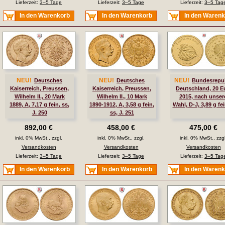
Lieferzeit:
3–5 Tage
Lieferzeit:
3–5 Tage
Lieferzeit:
3–5 Tag
In den Warenkorb
In den Warenkorb
In den Waren
NEU!
NEU!
NEU!
Deutsches
Deutsches
Bundesrepub
Kaiserreich, Preussen,
Kaiserreich, Preussen,
Deutschland, 20 E
Wilhelm II., 20 Mark
Wilhelm II., 10 Mark
2015, nach unser
1889, A, 7,17 g fein, ss,
1890-1912, A, 3,58 g fein,
Wahl, D-J, 3,89 g fei
J. 250
ss, J. 251
892,00 €
458,00 €
475,00 €
inkl. 0% MwSt., zzgl.
inkl. 0% MwSt., zzgl.
inkl. 0% MwSt., zzgl
Versandkosten
Versandkosten
Versandkosten
Lieferzeit:
3–5 Tage
Lieferzeit:
3–5 Tage
Lieferzeit:
3–5 Tag
In den Warenkorb
In den Warenkorb
In den Waren