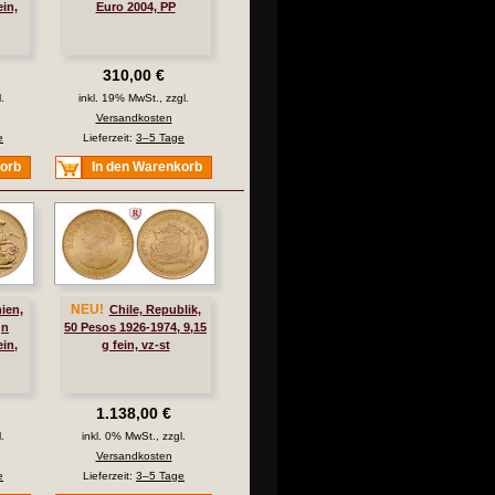
ein,
Euro 2004, PP
310,00 €
.
inkl. 19% MwSt., zzgl.
Versandkosten
e
Lieferzeit:
3–5 Tage
korb
In den Warenkorb
NEU!
ien,
Chile, Republik,
gn
50 Pesos 1926-1974, 9,15
ein,
g fein, vz-st
1.138,00 €
.
inkl. 0% MwSt., zzgl.
Versandkosten
e
Lieferzeit:
3–5 Tage