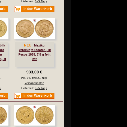
e
Lieferzeit:
3–5 Tage
korb
In den Warenkorb
NEU!
lik
Mexiko,
uro
Vereinigte Staaten, 10
er
Pesos 1959, 7,5 g fein,
n, st
bfr.
933,00 €
.
inkl. 0% MwSt., zzgl.
Versandkosten
e
Lieferzeit:
3–5 Tage
korb
In den Warenkorb