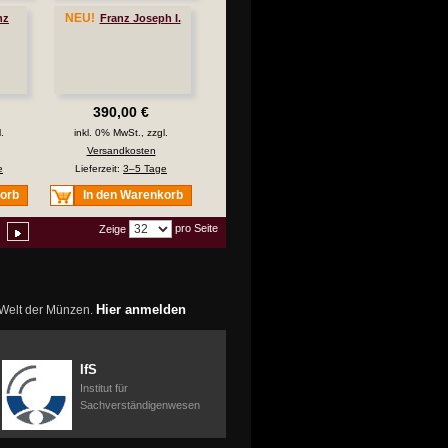
NEU!
nz
Franz Joseph I.
390,00 €
.
inkl. 0% MwSt., zzgl.
Versandkosten
e
Lieferzeit:
3–5 Tage
korb
In den Warenkorb
pro Seite
Zeige
Hier anmelden
r Welt der Münzen.
IfS
Institut für
Sachverständigenwesen