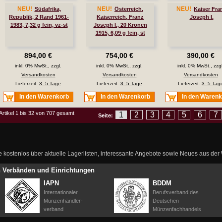
NEU!
NEU!
NEU!
Südafrika,
Österreich,
Kaiser Fra
Republik, 2 Rand 1961-
Kaiserreich, Franz
Joseph I.
1983, 7,32 g fein, vz-st
Joseph I., 20 Kronen
1915, 6,09 g fein, st
894,00 €
754,00 €
390,00 €
inkl. 0% MwSt., zzgl.
inkl. 0% MwSt., zzgl.
inkl. 0% MwSt., zzgl
Versandkosten
Versandkosten
Versandkosten
Lieferzeit:
3–5 Tage
Lieferzeit:
3–5 Tage
Lieferzeit:
3–5 Tag
In den Warenkorb
In den Warenkorb
In den Waren
Artikel 1 bis 32 von 707 gesamt
1
2
3
4
5
6
7
Seite:
ie kostenlos über aktuelle Lagerlisten, interessante Angebote sowie Neues aus de
en Verbänden und Einrichtungen
IAPN
BDDM
Internationaler
Berufsverband des
Münzenhändler-
Deutschen
verband
Münzenfachhandels