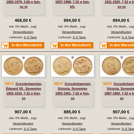
1950-1979, 3,66 g fein,
1957-1968, 7,32 g fein,
1911-1925, 7,32 g f
vz-st
bfr.
ss-vz
468,00 €
894,00 €
894,00 €
inkl. 0% MwSt., zzgl.
inkl. 0% MwSt., zzgl.
inkl. 0% MwSt., zzgl
Versandkosten
Versandkosten
Versandkosten
Lieferzeit:
3–5 Tage
Lieferzeit:
3–5 Tage
Lieferzeit:
3–5 Tag
In den Warenkorb
In den Warenkorb
In den Waren
NEU!
NEU!
NEU!
Grossbritannien,
Grossbritannien,
Grossbritann
Edward VII., Sovereign
Victoria, Sovereign
Victoria, Soverei
1902-1910, 7,32 g fein,
1893-1901, 7,32 g fein,
1887-1892, 7,32 g f
ss
ss
ss
907,00 €
885,00 €
907,00 €
inkl. 0% MwSt., zzgl.
inkl. 0% MwSt., zzgl.
inkl. 0% MwSt., zzgl
Versandkosten
Versandkosten
Versandkosten
Lieferzeit:
3–5 Tage
Lieferzeit:
3–5 Tage
Lieferzeit:
3–5 Tag