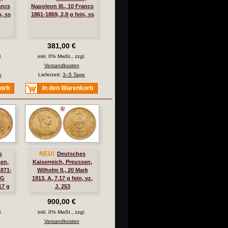
ancs
Napoleon III., 10 Francs
n, ss
1861-1869, 2,9 g fein, ss
381,00 €
.
inkl. 0% MwSt., zzgl.
Versandkosten
e
Lieferzeit:
3–5 Tage
korb
In den Warenkorb
NEU!
s
Deutsches
sen,
Kaiserreich, Preussen,
1871-
Wilhelm II., 20 Mark
NG
1913, A, 7,17 g fein, vz,
17 g
J. 253
900,00 €
.
inkl. 0% MwSt., zzgl.
Versandkosten