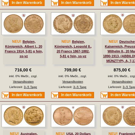
In den Warenkorb
In den Warenkorb
In den Waren
NEU!
NEU!
NEU!
Belgien,
Belgien,
Deutsche
Königreich, Albert I., 20
Königreich, Leopold II.,
Kaiserreich, Preus
Francs 1914, 5,81 g fein,
20 Francs 1867-1882,
Wilhelm II., 20 Ma
ss-vz
5,81 g fein, ss-vz
1890-1913, (ABBIL
MÜNZTYP), A, 7,1
fein, ss, J. 252
716,00 €
709,00 €
875,00 €
inkl. 0% MwSt., zzgl.
inkl. 0% MwSt., zzgl.
inkl. 0% MwSt., zzgl
Versandkosten
Versandkosten
Versandkosten
Lieferzeit:
3–5 Tage
Lieferzeit:
3–5 Tage
Lieferzeit:
3–5 Tag
In den Warenkorb
In den Warenkorb
In den Waren
NEU!
NEU!
NEU!
Australien,
USA, 20 Dollars
Frankreic