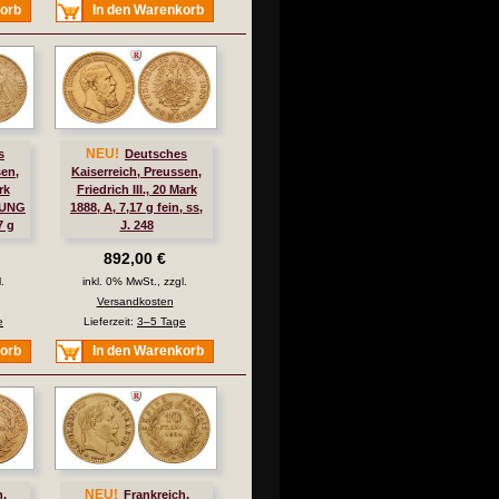
korb
In den Warenkorb
NEU!
s
Deutsches
sen,
Kaiserreich, Preussen,
rk
Friedrich III., 20 Mark
DUNG
1888, A, 7,17 g fein, ss,
7 g
J. 248
892,00 €
.
inkl. 0% MwSt., zzgl.
Versandkosten
e
Lieferzeit:
3–5 Tage
korb
In den Warenkorb
NEU!
h,
Frankreich,