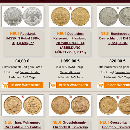
NEU!
NEU!
NEU!
Russland,
Deutsches
Bundesrepub
UdSSR, 3 Rubel 1989-,
Kaiserreich, Hamburg,
Deutschland, 5 DM 
31,1 g fein, PP
20 Mark 1893-1913,
J, ss+, J. 387
(ABBILDUNG
MÜNZTYP), J, 7,17 g
fein, ss, J. 212
64,00 €
1.059,00 €
320,00 €
Differenzbesteuert gem. §25a
inkl. 0% MwSt., zzgl.
Differenzbesteuert gem
UStG, zzgl.
Versandkosten
Versandkosten
UStG, zzgl.
Versandko
Lieferzeit:
3–5 Tage
Lieferzeit:
3–5 Tage
Lieferzeit:
3–5 Tag
In den Warenkorb
In den Warenkorb
In den Waren
NEU!
NEU!
NEU!
Iran, Mohammed
Grossbritannien,
Grossbritann
Riza Pahlevi, 1/2 Pahlavi
Elizabeth II., Sovereign
George V., Sovere