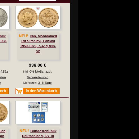
NEU!
lik
Iran, Mohammed
1958,
Riza Pahlevi, Pahlavi
1950-1979, 7,32 g fein,
vz
936,00 €
. §25a
inkl. 0% MwSt., zzgl.
sten
Versandkosten
e
Lieferzeit:
3–5 Tage
korb
In den Warenkorb
NEU!
ien,
Bundesrepublik
ign
Deutschland, 6 x 10