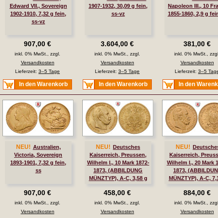
Edward VII., Sovereign
1907-1932, 30,09 g fein,
Napoleon III., 10 Fr
1902-1910, 7,32 g fein,
ss-vz
1855-1860, 2,9 g fei
ss-vz
907,00 €
3.604,00 €
381,00 €
inkl. 0% MwSt., zzgl.
inkl. 0% MwSt., zzgl.
inkl. 0% MwSt., zzgl
Versandkosten
Versandkosten
Versandkosten
Lieferzeit:
3–5 Tage
Lieferzeit:
3–5 Tage
Lieferzeit:
3–5 Tag
In den Warenkorb
In den Warenkorb
In den Waren
NEU!
NEU!
NEU!
Australien,
Deutsches
Deutsche
Victoria, Sovereign
Kaiserreich, Preussen,
Kaiserreich, Preus
1893-1901, 7,32 g fein,
Wilhelm I., 10 Mark 1872-
Wilhelm I., 20 Mark 
ss
1873, (ABBILDUNG
1873, (ABBILDU
MÜNZTYP), A-C, 3,58 g
MÜNZTYP), A-C, 7,
fein, ss, J. 242
fein, ss, J. 243
907,00 €
458,00 €
884,00 €
inkl. 0% MwSt., zzgl.
inkl. 0% MwSt., zzgl.
inkl. 0% MwSt., zzgl
Versandkosten
Versandkosten
Versandkosten