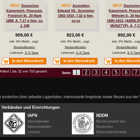
NEU!
NEU!
NEU!
Deutsches
Australien,
Deutsche
Kaiserreich, Preussen,
Edward VII., Sovereign
Kaiserreich, Preus
Friedrich III., 20 Mark
1902-1910, 7,32 g fein,
Wilhelm II., 20 Ma
1888, A, 7,17 g fein, ss,
ss-vz
1890-1913, (ABBIL
J. 248
MÜNZTYP), A, 7,1
fein, ss, J. 252
909,00 €
923,00 €
892,00 €
inkl. 0% MwSt., zzgl.
inkl. 0% MwSt., zzgl.
inkl. 0% MwSt., zzgl
Versandkosten
Versandkosten
Versandkosten
Lieferzeit:
3–5 Tage
Lieferzeit:
3–5 Tage
Lieferzeit:
3–5 Tag
In den Warenkorb
In den Warenkorb
In den Waren
Artikel 1 bis 32 von 703 gesamt
1
2
3
4
5
6
7
Seite:
ie kostenlos über aktuelle Lagerlisten, interessante Angebote sowie Neues aus de
en Verbänden und Einrichtungen
IAPN
BDDM
Internationaler
Berufsverband des
Münzenhändler-
Deutschen
verband
Münzenfachhandels