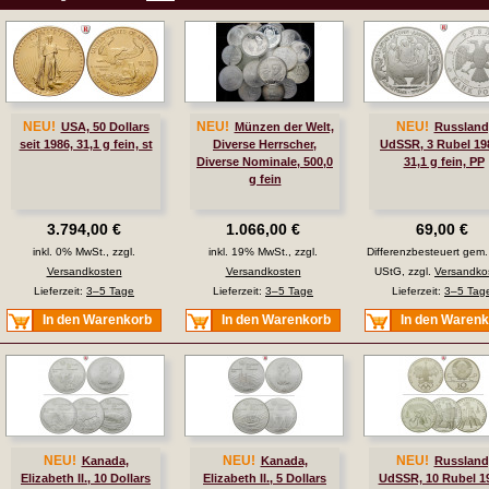
NEU!
NEU!
NEU!
USA, 50 Dollars
Münzen der Welt,
Russland
seit 1986, 31,1 g fein, st
Diverse Herrscher,
UdSSR, 3 Rubel 19
Diverse Nominale, 500,0
31,1 g fein, PP
g fein
3.794,00 €
1.066,00 €
69,00 €
inkl. 0% MwSt., zzgl.
inkl. 19% MwSt., zzgl.
Differenzbesteuert gem
Versandkosten
Versandkosten
UStG, zzgl.
Versandko
Lieferzeit:
3–5 Tage
Lieferzeit:
3–5 Tage
Lieferzeit:
3–5 Tag
In den Warenkorb
In den Warenkorb
In den Waren
NEU!
NEU!
NEU!
Kanada,
Kanada,
Russland
Elizabeth II., 10 Dollars
Elizabeth II., 5 Dollars
UdSSR, 10 Rubel 1