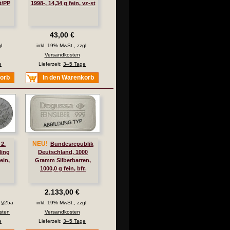
st/PP
1998-, 14,34 g fein, vz-st
43,00 €
l.
inkl. 19% MwSt., zzgl.
Versandkosten
e
Lieferzeit:
3–5 Tage
korb
In den Warenkorb
NEU!
 2.
Bundesrepublik
ling
Deutschland, 1000
ein,
Gramm Silberbarren,
1000,0 g fein, bfr.
2.133,00 €
. §25a
inkl. 19% MwSt., zzgl.
sten
Versandkosten
e
Lieferzeit:
3–5 Tage