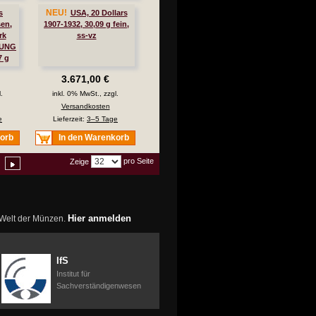
NEU!
s
USA, 20 Dollars
sen,
1907-1932, 30,09 g fein,
rk
ss-vz
DUNG
7 g
3.671,00 €
.
inkl. 0% MwSt., zzgl.
Versandkosten
e
Lieferzeit:
3–5 Tage
korb
In den Warenkorb
pro Seite
Zeige
Hier anmelden
r Welt der Münzen.
IfS
Institut für
Sachverständigenwesen