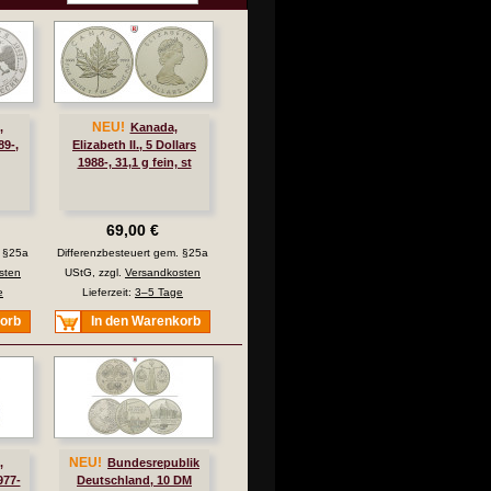
NEU!
,
Kanada,
89-,
Elizabeth II., 5 Dollars
1988-, 31,1 g fein, st
69,00 €
. §25a
Differenzbesteuert gem. §25a
sten
UStG, zzgl.
Versandkosten
e
Lieferzeit:
3–5 Tage
korb
In den Warenkorb
NEU!
,
Bundesrepublik
977-
Deutschland, 10 DM