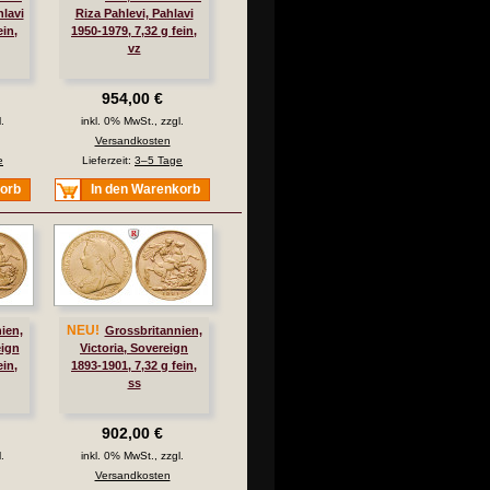
hlavi
Riza Pahlevi, Pahlavi
ein,
1950-1979, 7,32 g fein,
vz
954,00 €
.
inkl. 0% MwSt., zzgl.
Versandkosten
e
Lieferzeit:
3–5 Tage
korb
In den Warenkorb
NEU!
ien,
Grossbritannien,
eign
Victoria, Sovereign
ein,
1893-1901, 7,32 g fein,
ss
902,00 €
.
inkl. 0% MwSt., zzgl.
Versandkosten