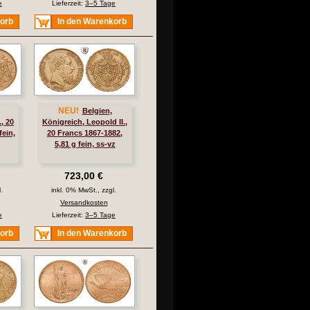
e
Lieferzeit:
3–5 Tage
korb
In den Warenkorb
NEU!
Belgien,
., 20
Königreich, Leopold II.,
fein,
20 Francs 1867-1882,
5,81 g fein, ss-vz
723,00 €
.
inkl. 0% MwSt., zzgl.
Versandkosten
e
Lieferzeit:
3–5 Tage
korb
In den Warenkorb