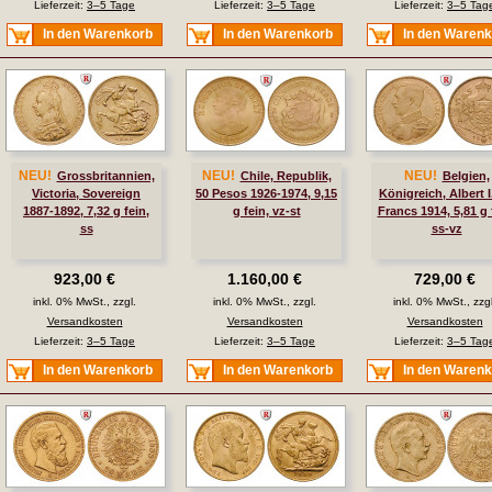
Lieferzeit:
3–5 Tage
Lieferzeit:
3–5 Tage
Lieferzeit:
3–5 Tag
In den Warenkorb
In den Warenkorb
In den Waren
NEU!
NEU!
NEU!
Grossbritannien,
Chile, Republik,
Belgien,
Victoria, Sovereign
50 Pesos 1926-1974, 9,15
Königreich, Albert I
1887-1892, 7,32 g fein,
g fein, vz-st
Francs 1914, 5,81 g 
ss
ss-vz
923,00 €
1.160,00 €
729,00 €
inkl. 0% MwSt., zzgl.
inkl. 0% MwSt., zzgl.
inkl. 0% MwSt., zzgl
Versandkosten
Versandkosten
Versandkosten
Lieferzeit:
3–5 Tage
Lieferzeit:
3–5 Tage
Lieferzeit:
3–5 Tag
In den Warenkorb
In den Warenkorb
In den Waren