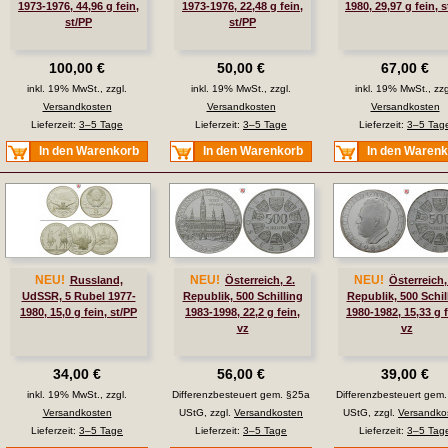
1973-1976, 44,96 g fein,
1973-1976, 22,48 g fein,
1980, 29,97 g fein, 
st/PP
st/PP
100,00 €
50,00 €
67,00 €
inkl. 19% MwSt., zzgl.
inkl. 19% MwSt., zzgl.
inkl. 19% MwSt., zzg
Versandkosten
Versandkosten
Versandkosten
Lieferzeit:
3–5 Tage
Lieferzeit:
3–5 Tage
Lieferzeit:
3–5 Tag
In den Warenkorb
In den Warenkorb
In den Waren
NEU!
NEU!
NEU!
Russland,
Österreich, 2.
Österreich,
UdSSR, 5 Rubel 1977-
Republik, 500 Schilling
Republik, 500 Schil
1980, 15,0 g fein, st/PP
1983-1998, 22,2 g fein,
1980-1982, 15,33 g f
vz
vz
34,00 €
56,00 €
39,00 €
inkl. 19% MwSt., zzgl.
Differenzbesteuert gem. §25a
Differenzbesteuert gem
Versandkosten
UStG, zzgl.
Versandkosten
UStG, zzgl.
Versandko
Lieferzeit:
3–5 Tage
Lieferzeit:
3–5 Tage
Lieferzeit:
3–5 Tag