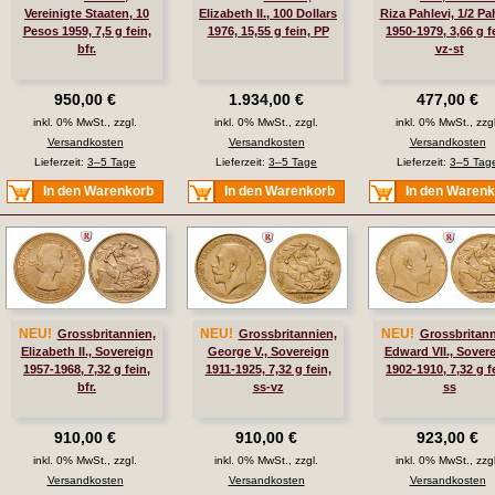
Vereinigte Staaten, 10
Elizabeth II., 100 Dollars
Riza Pahlevi, 1/2 Pa
Pesos 1959, 7,5 g fein,
1976, 15,55 g fein, PP
1950-1979, 3,66 g f
bfr.
vz-st
950,00 €
1.934,00 €
477,00 €
inkl. 0% MwSt., zzgl.
inkl. 0% MwSt., zzgl.
inkl. 0% MwSt., zzgl
Versandkosten
Versandkosten
Versandkosten
Lieferzeit:
3–5 Tage
Lieferzeit:
3–5 Tage
Lieferzeit:
3–5 Tag
In den Warenkorb
In den Warenkorb
In den Waren
NEU!
NEU!
NEU!
Grossbritannien,
Grossbritannien,
Grossbritann
Elizabeth II., Sovereign
George V., Sovereign
Edward VII., Sover
1957-1968, 7,32 g fein,
1911-1925, 7,32 g fein,
1902-1910, 7,32 g f
bfr.
ss-vz
ss
910,00 €
910,00 €
923,00 €
inkl. 0% MwSt., zzgl.
inkl. 0% MwSt., zzgl.
inkl. 0% MwSt., zzgl
Versandkosten
Versandkosten
Versandkosten