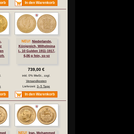
korb
In den Warenkorb
NEU!
,
Niederlande,
nz
Königreich, Wilhelmina
ten
I., 10 Gulden 1911-1917,
bfr.
6,06 g fein, ss-vz
739,00 €
.
inkl. 0% MwSt., zzgl.
Versandkosten
e
Lieferzeit:
3–5 Tage
korb
In den Warenkorb
NEU!
mmed
Iran, Mohammed