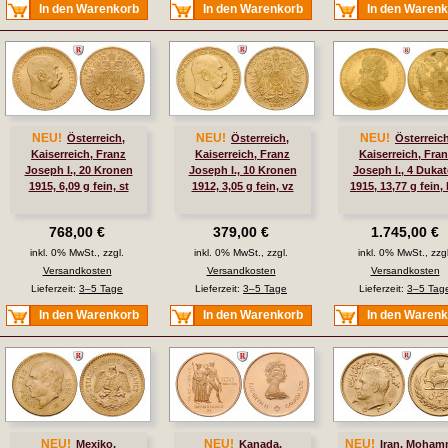
In den Warenkorb
In den Warenkorb
In den Waren
NEU!
NEU!
NEU!
Österreich,
Österreich,
Österreich
Kaiserreich, Franz
Kaiserreich, Franz
Kaiserreich, Fra
Joseph I., 20 Kronen
Joseph I., 10 Kronen
Joseph I., 4 Duka
1915, 6,09 g fein, st
1912, 3,05 g fein, vz
1915, 13,77 g fein, 
768,00 €
379,00 €
1.745,00 €
inkl. 0% MwSt., zzgl.
inkl. 0% MwSt., zzgl.
inkl. 0% MwSt., zzgl
Versandkosten
Versandkosten
Versandkosten
Lieferzeit:
3–5 Tage
Lieferzeit:
3–5 Tage
Lieferzeit:
3–5 Tag
In den Warenkorb
In den Warenkorb
In den Waren
NEU!
NEU!
NEU!
Mexiko,
Kanada,
Iran, Moha