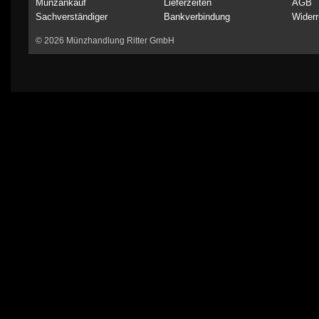
Münzankauf
Lieferzeiten
AGB
Sachverständiger
Bankverbindung
Widerr
© 2026 Münzhandlung Ritter GmbH