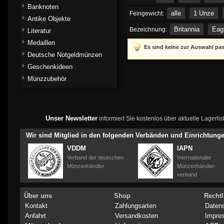
Banknoten
alle
1 Unze
Feingewicht:
Antike Objekte
Britannia
Eag
Bezeichnung:
Literatur
Medaillen
Es sind keine zur Auswahl pa
Deutsche Notgeldmünzen
Geschenkideen
Münzzubehör
Unser Newsletter
informiert Sie kostenlos über aktuelle Lagerl
Wir sind Mitglied in den folgenden Verbänden und Einrichtung
VDDM
IAPN
Verband der deutschen
Internationaler
Münzenhändler
Münzenhändler-
verband
Über uns
Shop
Rechtl
Kontakt
Zahlungsarten
Daten
Anfahrt
Versandkosten
Impre