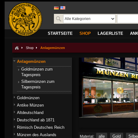
STARTSEITE
SHOP
LAGERLISTE
AN
Shop
Anlagemünzen
Anlagemünzen
Goldmünzen zum
Tagespreis
Silbermünzen zum
Tagespreis
Goldmünzen
Antike Münzen
Altdeutschland
Deutschland ab 1871
Römisch Deutsches Reich
Münzen des Auslands
alle
Gold
Silbe
Material: