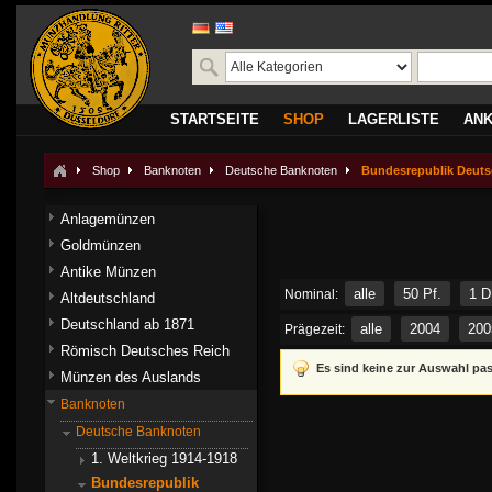
STARTSEITE
SHOP
LAGERLISTE
AN
Shop
Banknoten
Deutsche Banknoten
Bundesrepublik Deuts
Anlagemünzen
Goldmünzen
Antike Münzen
alle
50 Pf.
1 
Nominal:
Altdeutschland
Deutschland ab 1871
alle
2004
200
Prägezeit:
Römisch Deutsches Reich
Es sind keine zur Auswahl pa
Münzen des Auslands
Banknoten
Deutsche Banknoten
1. Weltkrieg 1914-1918
Bundesrepublik