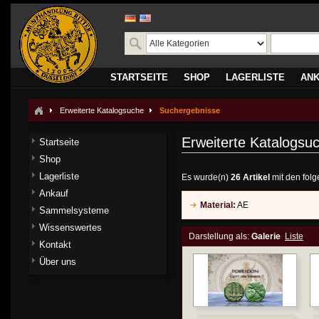
STARTSEITE
SHOP
LAGERLISTE
AN
Erweiterte Katalogsuche
Suchergebnisse
Erweiterte Katalogsu
Startseite
Shop
Lagerliste
Es wurde(n)
26 Artikel
mit den fol
Ankauf
Material:
AE
Sammelsysteme
Wissenswertes
Darstellung als:
Galerie
Liste
Kontakt
Über uns