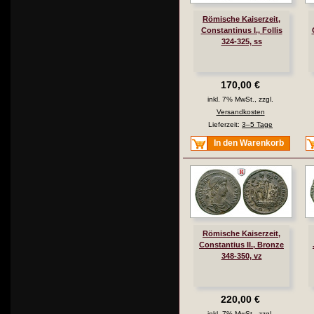
Römische Kaiserzeit,
Constantinus I., Follis
324-325, ss
170,00 €
inkl. 7% MwSt., zzgl.
Versandkosten
Lieferzeit:
3–5 Tage
In den Warenkorb
Römische Kaiserzeit,
Constantius II., Bronze
348-350, vz
220,00 €
inkl. 7% MwSt., zzgl.