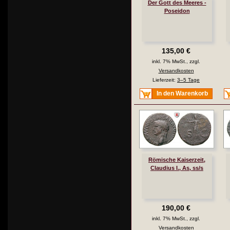
Der Gott des Meeres -
Poseidon
135,00 €
inkl. 7% MwSt., zzgl.
Versandkosten
Lieferzeit:
3–5 Tage
In den Warenkorb
Römische Kaiserzeit,
Claudius I., As, ss/s
190,00 €
inkl. 7% MwSt., zzgl.
Versandkosten