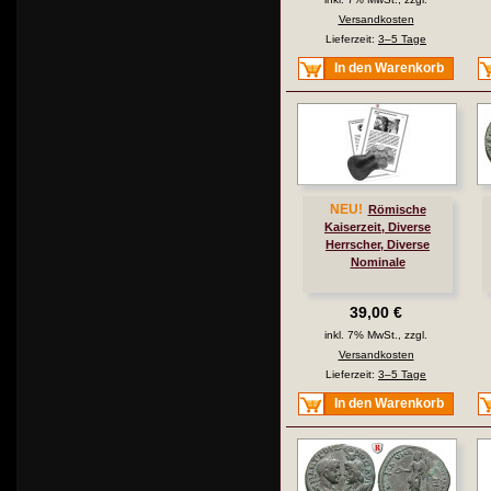
Versandkosten
Lieferzeit:
3–5 Tage
In den Warenkorb
NEU!
Römische
Kaiserzeit, Diverse
Herrscher, Diverse
Nominale
39,00 €
inkl. 7% MwSt., zzgl.
Versandkosten
Lieferzeit:
3–5 Tage
In den Warenkorb