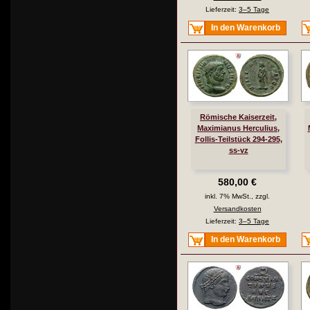
Lieferzeit:
3–5 Tage
In den Warenkorb
Römische Kaiserzeit,
Maximianus Herculius,
Follis-Teilstück 294-295,
ss-vz
580,00 €
inkl. 7% MwSt., zzgl.
Versandkosten
Lieferzeit:
3–5 Tage
In den Warenkorb