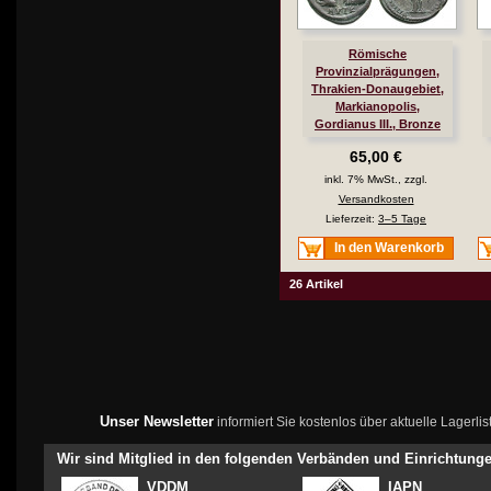
Römische
Provinzialprägungen,
Thrakien-Donaugebiet,
Markianopolis,
Gordianus III., Bronze
238-241, ss+
65,00 €
inkl. 7% MwSt., zzgl.
Versandkosten
Lieferzeit:
3–5 Tage
In den Warenkorb
26 Artikel
Unser Newsletter
informiert Sie kostenlos über aktuelle Lagerl
Wir sind Mitglied in den folgenden Verbänden und Einrichtung
VDDM
IAPN