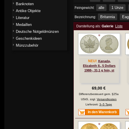
Banknoten
alle
1 Unze
Feingewicht:
Antike Objekte
Britannia
Eag
Bezeichnung:
Literatur
Medaillen
Darstellung als:
Galerie
Liste
Deutsche Notgeldmünzen
Geschenkideen
Münzzubehör
NEU!
Kanada,
Elizabeth II., 5 Dollars
1988-, 31,1 g fein, st
69,00 €
Differenzbesteuert gem. §25a
UStG, zzgl.
Versandkosten
Lieferzeit:
3–5 Tage
In den Warenkorb