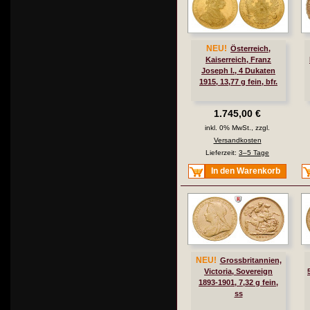
NEU!
Österreich,
Kaiserreich, Franz
Joseph I., 4 Dukaten
1915, 13,77 g fein, bfr.
1.745,00 €
inkl. 0% MwSt., zzgl.
Versandkosten
Lieferzeit:
3–5 Tage
In den Warenkorb
NEU!
Grossbritannien,
Victoria, Sovereign
1893-1901, 7,32 g fein,
ss