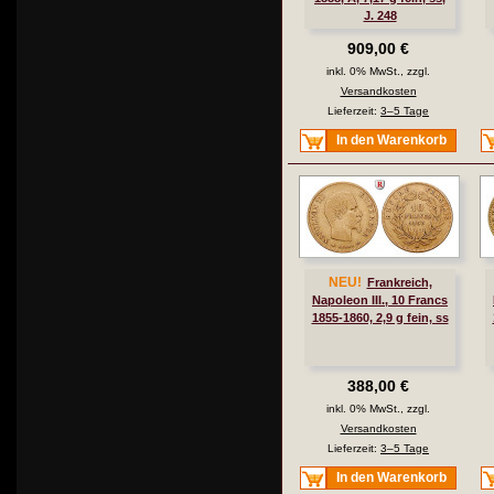
J. 248
909,00 €
inkl. 0% MwSt., zzgl.
Versandkosten
Lieferzeit:
3–5 Tage
In den Warenkorb
NEU!
Frankreich,
Napoleon III., 10 Francs
1855-1860, 2,9 g fein, ss
388,00 €
inkl. 0% MwSt., zzgl.
Versandkosten
Lieferzeit:
3–5 Tage
In den Warenkorb