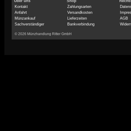
Über uns
Shop
Rechtl
Kontakt
Zahlungsarten
Daten
Anfahrt
Versandkosten
Impre
Münzankauf
Lieferzeiten
AGB
Sachverständiger
Bankverbindung
Widerr
© 2026 Münzhandlung Ritter GmbH