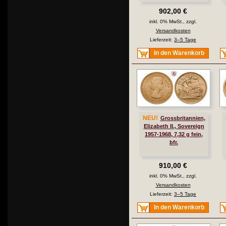
902,00 €
inkl. 0% MwSt., zzgl.
Versandkosten
Lieferzeit:
3–5 Tage
In den Warenkorb
NEU!
Grossbritannien,
Elizabeth II., Sovereign
1957-1968, 7,32 g fein,
bfr.
910,00 €
inkl. 0% MwSt., zzgl.
Versandkosten
Lieferzeit:
3–5 Tage
In den Warenkorb