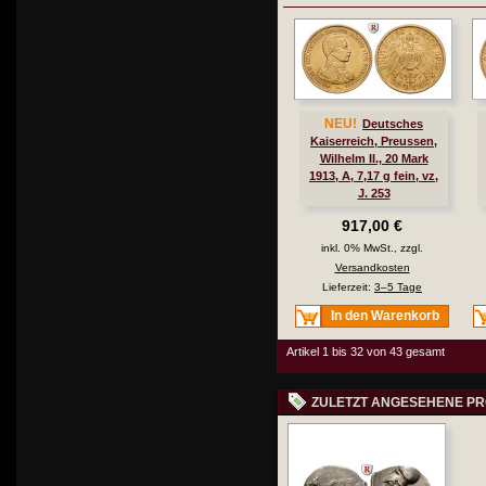
NEU!
Deutsches
Kaiserreich, Preussen,
Wilhelm II., 20 Mark
1913, A, 7,17 g fein, vz,
J. 253
917,00 €
inkl. 0% MwSt., zzgl.
Versandkosten
Lieferzeit:
3–5 Tage
In den Warenkorb
Artikel 1 bis 32 von 43 gesamt
ZULETZT ANGESEHENE P