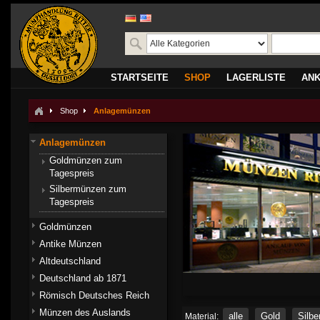
STARTSEITE
SHOP
LAGERLISTE
AN
Shop
Anlagemünzen
Anlagemünzen
Goldmünzen zum
Tagespreis
Silbermünzen zum
Tagespreis
Goldmünzen
Antike Münzen
Altdeutschland
Deutschland ab 1871
Römisch Deutsches Reich
Münzen des Auslands
alle
Gold
Silbe
Material: