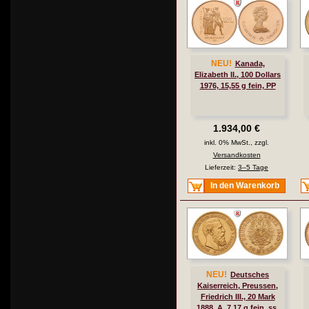
NEU!
Kanada,
Elizabeth II., 100 Dollars
1976, 15,55 g fein, PP
1.934,00 €
inkl. 0% MwSt., zzgl.
Versandkosten
Lieferzeit:
3–5 Tage
In den Warenkorb
NEU!
Deutsches
Kaiserreich, Preussen,
Friedrich III., 20 Mark
1888, A, 7,17 g fein, ss,