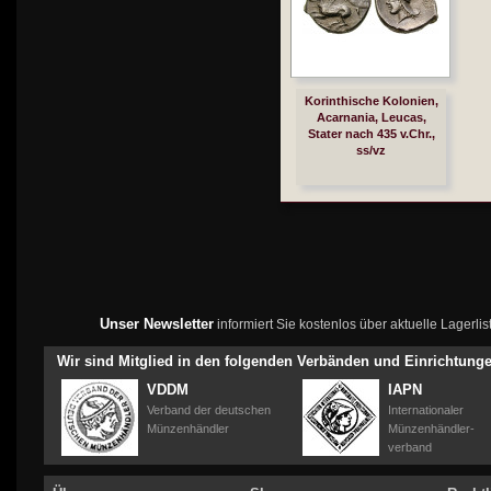
Korinthische Kolonien,
Acarnania, Leucas,
Stater nach 435 v.Chr.,
ss/vz
Unser Newsletter
informiert Sie kostenlos über aktuelle Lagerl
Wir sind Mitglied in den folgenden Verbänden und Einrichtung
VDDM
IAPN
Verband der deutschen
Internationaler
Münzenhändler
Münzenhändler-
verband