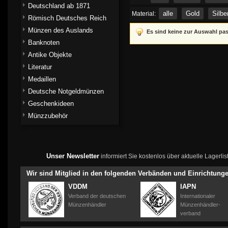
Deutschland ab 1871
alle
Gold
Silbe
Material:
Römisch Deutsches Reich
Münzen des Auslands
Es sind keine zur Auswahl pa
Banknoten
Antike Objekte
Literatur
Medaillen
Deutsche Notgeldmünzen
Geschenkideen
Münzzubehör
Unser Newsletter
informiert Sie kostenlos über aktuelle Lagerl
Wir sind Mitglied in den folgenden Verbänden und Einrichtung
VDDM
IAPN
Verband der deutschen
Internationaler
Münzenhändler
Münzenhändler-
verband