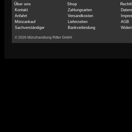
Über uns
Shop
Rechtl
Kontakt
Zahlungsarten
Daten
Anfahrt
Versandkosten
Impre
Münzankauf
Lieferzeiten
AGB
Sachverständiger
Bankverbindung
Widerr
© 2026 Münzhandlung Ritter GmbH