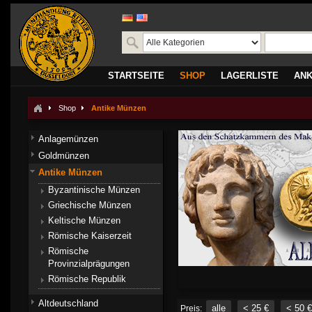
STARTSEITE
SHOP
LAGERLISTE
AN
Shop
Antike Münzen
Anlagemünzen
Goldmünzen
Antike Münzen
Byzantinische Münzen
Griechische Münzen
Keltische Münzen
Römische Kaiserzeit
Römische
Provinzialprägungen
Römische Republik
Altdeutschland
alle
< 25 €
< 50 €
Preis: