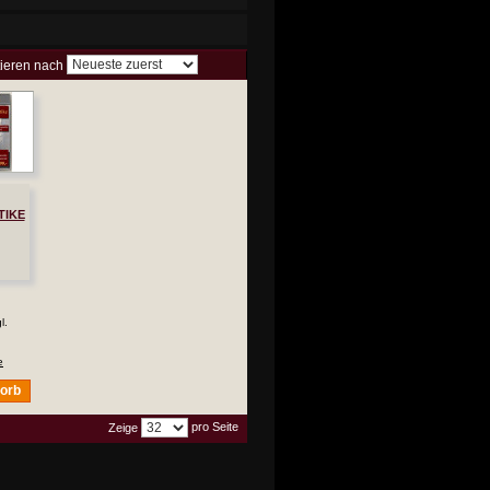
tieren nach
TIKE
l.
e
korb
pro Seite
Zeige