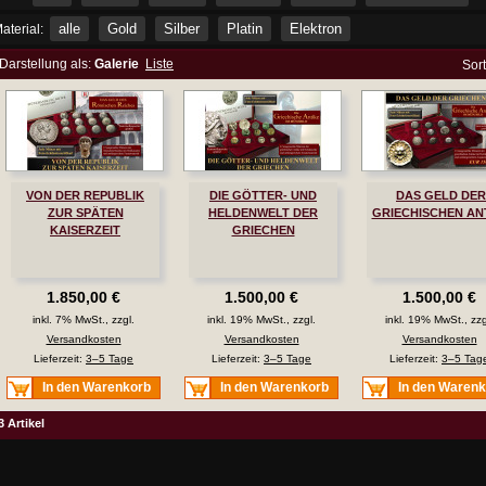
alle
Gold
Silber
Platin
Elektron
aterial:
Darstellung als:
Galerie
Liste
Sor
VON DER REPUBLIK
DIE GÖTTER- UND
DAS GELD DER
ZUR SPÄTEN
HELDENWELT DER
GRIECHISCHEN AN
KAISERZEIT
GRIECHEN
1.850,00 €
1.500,00 €
1.500,00 €
inkl. 7% MwSt., zzgl.
inkl. 19% MwSt., zzgl.
inkl. 19% MwSt., zzg
Versandkosten
Versandkosten
Versandkosten
Lieferzeit:
3–5 Tage
Lieferzeit:
3–5 Tage
Lieferzeit:
3–5 Tag
In den Warenkorb
In den Warenkorb
In den Waren
3 Artikel