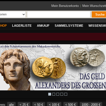
Mein Benutzerkonto
Mein Wunschzett
Suche
SHOP
LAGERLISTE
ANKAUF
SAMMELSYSTEME
WISSENSW
alle
< 25 €
< 50 €
< 100 €
< 500 €
1000 - 2000 €
reis: