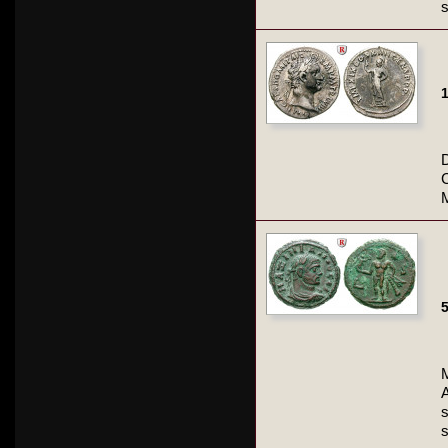
1
M
5
A
s
s