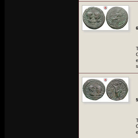
6
T
G
e
5
G
e