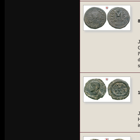
8
J
G
d
1
J