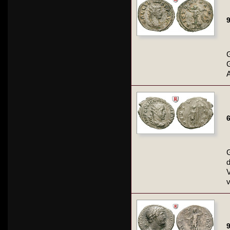
9
G
A
6
G
d
V
v
9