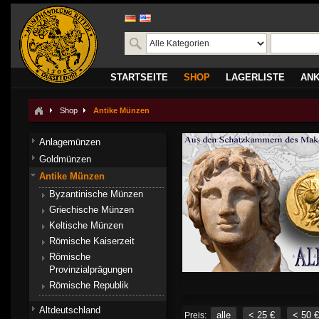
STARTSEITE
SHOP
LAGERLISTE
AN
Shop
Antike Münzen
Anlagemünzen
Goldmünzen
Antike Münzen
Byzantinische Münzen
Griechische Münzen
Keltische Münzen
Römische Kaiserzeit
Römische
Provinzialprägungen
Römische Republik
Altdeutschland
alle
< 25 €
< 50 €
Preis: