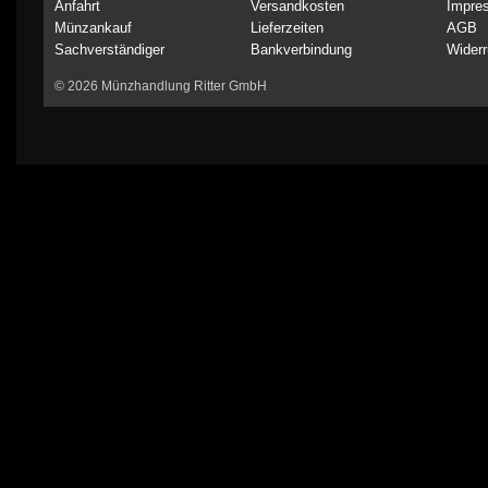
Anfahrt
Versandkosten
Impre
Münzankauf
Lieferzeiten
AGB
Sachverständiger
Bankverbindung
Widerr
© 2026 Münzhandlung Ritter GmbH