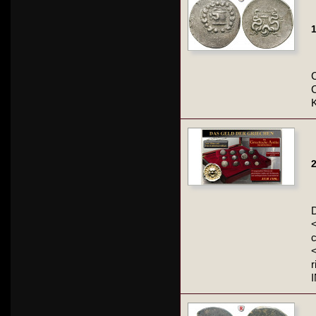
1
C
K
2
D