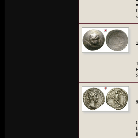
=
P
s
1
T
H
S
9
I