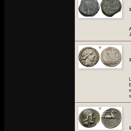
1
A
J
1
L
m
1