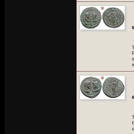
6
P
s
s
6
G
u