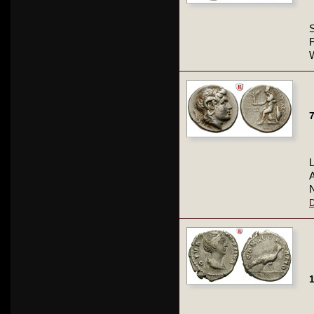
F
W
7
A
D
1