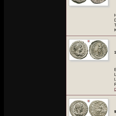
H
T
K
1
E
l
R
D
9