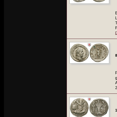
E
T
F
D
8
P
2
1