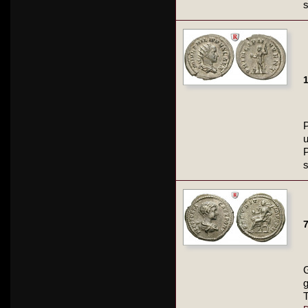
1
P
P
s
7
T