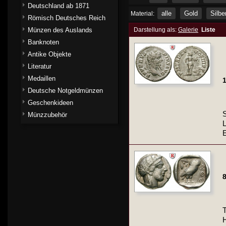
Deutschland ab 1871
alle
Gold
Silbe
Material:
Römisch Deutsches Reich
Münzen des Auslands
Darstellung als:
Galerie
Liste
Banknoten
Antike Objekte
Literatur
Medaillen
1
Deutsche Notgeldmünzen
Geschenkideen
Münzzubehör
E
8
T
H