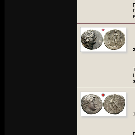
F
2
T
H
s
1
D