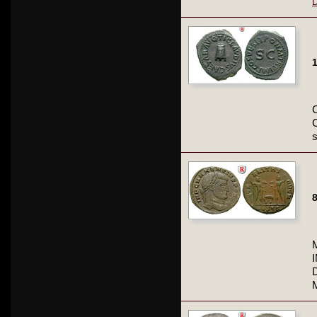
D
1
s
8
M
D