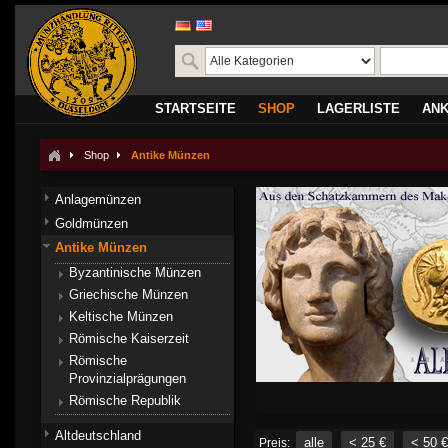
STARTSEITE
SHOP
LAGERLISTE
AN
Shop
Antike Münzen
Anlagemünzen
Goldmünzen
Antike Münzen
Byzantinische Münzen
Griechische Münzen
Keltische Münzen
Römische Kaiserzeit
Römische
Provinzialprägungen
Römische Republik
Altdeutschland
alle
< 25 €
< 50 €
Preis: