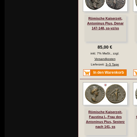
Römische Kaiserzeit,
Antoninus Pius, Denar
147-148, ss-vz/ss
85,00 €
inkl. 7% MwSt., zzgl.
Versandkosten
Lieferzeit:
3–5 Tage
In den Warenkorb
Römische Kaiserzeit,
Faustina I., Frau des
Antoninus Pius, Sesterz
nach 141, ss