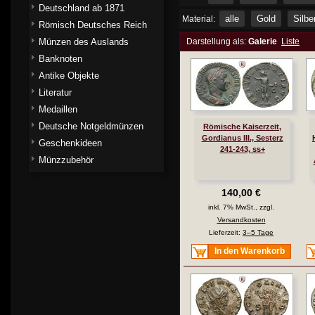
Deutschland ab 1871
alle
Gold
Silbe
Material:
Römisch Deutsches Reich
Münzen des Auslands
Darstellung als:
Galerie
Liste
Banknoten
Antike Objekte
Literatur
Medaillen
Deutsche Notgeldmünzen
Römische Kaiserzeit,
Gordianus III., Sesterz
Geschenkideen
241-243, ss+
Münzzubehör
140,00 €
inkl. 7% MwSt., zzgl.
Versandkosten
Lieferzeit:
3–5 Tage
In den Warenkorb