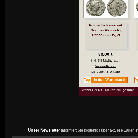
Römische Kaiserzeit,
Severus Alexander,
Denar 222-235, vz
80,00 €
inkl. 7% MwSt., zzgl.
Versandkosten
Lieferzeit:
3–5 Tage
In den Warenkorb
Artikel 129 bis 160 von 201 gesamt
Unser Newsletter
informiert Sie kostenlos über aktuelle Lagerl