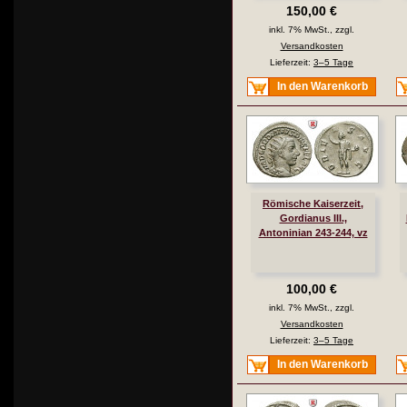
150,00 €
inkl. 7% MwSt., zzgl.
Versandkosten
Lieferzeit:
3–5 Tage
In den Warenkorb
Römische Kaiserzeit,
Gordianus III.,
Antoninian 243-244, vz
100,00 €
inkl. 7% MwSt., zzgl.
Versandkosten
Lieferzeit:
3–5 Tage
In den Warenkorb