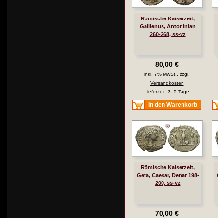
Römische Kaiserzeit,
Gallienus, Antoninian
260-268, ss-vz
80,00 €
inkl. 7% MwSt., zzgl.
Versandkosten
Lieferzeit:
3–5 Tage
In den Warenkorb
Römische Kaiserzeit,
Geta, Caesar, Denar 198-
200, ss-vz
70,00 €