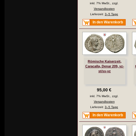
inkl. 7% MwSt., zzgl.
Versandkosten
Lieferzeit:
3–5 Tage
In den Warenkorb
Römische Kaiserzeit,
Caracalla, Denar 209, vz-
st/ss-vz
95,00 €
inkl. 7% MwSt., zzgl.
Versandkosten
Lieferzeit:
3–5 Tage
In den Warenkorb