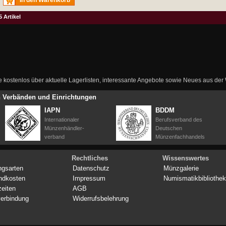
In den Warenkorb
5 Artikel
ie kostenlos über aktuelle Lagerlisten, interessante Angebote sowie Neues aus de
en Verbänden und Einrichtungen
IAPN
BDDM
Internationaler
Berufsverband des
Münzenhändler-
Deutschen
verband
Münzenfachhandels
Rechtliches
Wissenswertes
ngsarten
Datenschutz
Münzgalerie
ndkosten
Impressum
Numismatikbibliothek
zeiten
AGB
erbindung
Widerrufsbelehrung