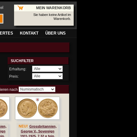
el
MEIN WARENKORB
Sie haben keine Artikel im
Warenkorb.
ERTES
KONTAKT
ÜBER UNS
SUCHFILTER
Erhaltung:
Preis:
tieren nach
NEU!
ien,
Grossbritannien,
eign
George V., Sovereign
ein,
1911-1925, 7,32 g fein,