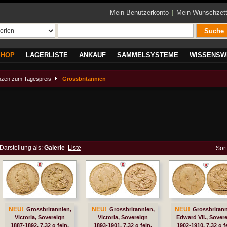
Mein Benutzerkonto
Mein Wunschzett
Suche
SHOP
LAGERLISTE
ANKAUF
SAMMELSYSTEME
WISSENSW
zen zum Tagespreis
Grossbritannien
Darstellung als:
Galerie
Liste
Sor
NEU!
NEU!
NEU!
Grossbritannien,
Grossbritannien,
Grossbritann
Victoria, Sovereign
Victoria, Sovereign
Edward VII., Sover
1887-1892, 7,32 g fein,
1893-1901, 7,32 g fein,
1902-1910, 7,32 g f