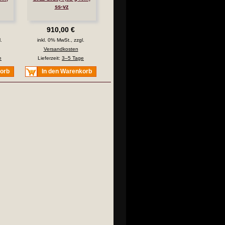
ss-vz
910,00 €
.
inkl. 0% MwSt., zzgl.
Versandkosten
e
Lieferzeit:
3–5 Tage
korb
In den Warenkorb