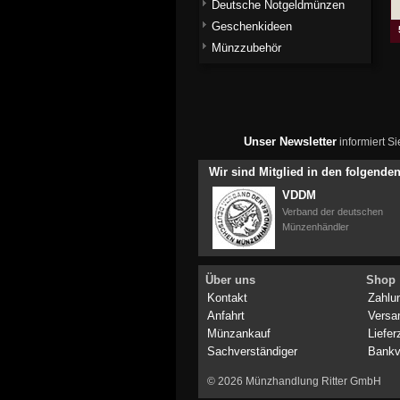
Deutsche Notgeldmünzen
Geschenkideen
Münzzubehör
Unser Newsletter
informiert S
Wir sind Mitglied in den folgend
VDDM
Verband der deutschen
Münzenhändler
Über uns
Shop
Kontakt
Zahlu
Anfahrt
Versa
Münzankauf
Liefer
Sachverständiger
Bankv
© 2026 Münzhandlung Ritter GmbH