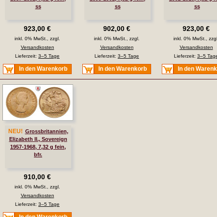
ss
ss
ss
923,00 €
902,00 €
923,00 €
inkl. 0% MwSt., zzgl.
inkl. 0% MwSt., zzgl.
inkl. 0% MwSt., zzgl
Versandkosten
Versandkosten
Versandkosten
Lieferzeit:
3–5 Tage
Lieferzeit:
3–5 Tage
Lieferzeit:
3–5 Tag
In den Warenkorb
In den Warenkorb
In den Waren
NEU!
Grossbritannien,
Elizabeth II., Sovereign
1957-1968, 7,32 g fein,
bfr.
910,00 €
inkl. 0% MwSt., zzgl.
Versandkosten
Lieferzeit:
3–5 Tage