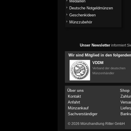
Medaillen
Deutsche Notgeldmünzen
Geschenkideen
Münzzubehör
Unser Newsletter
informiert S
Wir sind Mitglied in den folgend
VDDM
Verband der deutschen
Münzenhändler
Über uns
Shop
Kontakt
Zahlu
Anfahrt
Versa
Münzankauf
Liefer
Sachverständiger
Bankv
© 2026 Münzhandlung Ritter GmbH