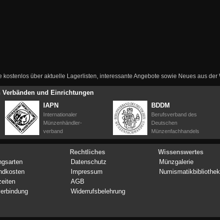
ie kostenlos über aktuelle Lagerlisten, interessante Angebote sowie Neues aus de
en Verbänden und Einrichtungen
IAPN
BDDM
Internationaler
Berufsverband des
Münzenhändler-
Deutschen
verband
Münzenfachhandels
Rechtliches
Wissenswertes
ngsarten
Datenschutz
Münzgalerie
ndkosten
Impressum
Numismatikbibliothek
zeiten
AGB
erbindung
Widerrufsbelehrung