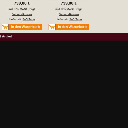
739,00 €
739,00 €
inkl. 0% MwSt., zzgl.
inkl. 0% MwSt., zzgl.
Versandkosten
Versandkosten
Lieferzeit:
3–5 Tage
Lieferzeit:
3–5 Tage
In den Warenkorb
In den Warenkorb
2 Artikel