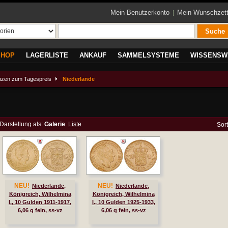
Mein Benutzerkonto
Mein Wunschzett
Suche
SHOP
LAGERLISTE
ANKAUF
SAMMELSYSTEME
WISSENSW
zen zum Tagespreis
Niederlande
Darstellung als:
Galerie
Liste
Sor
NEU!
NEU!
Niederlande,
Niederlande,
Königreich, Wilhelmina
Königreich, Wilhelmina
I., 10 Gulden 1911-1917,
I., 10 Gulden 1925-1933,
6,06 g fein, ss-vz
6,06 g fein, ss-vz