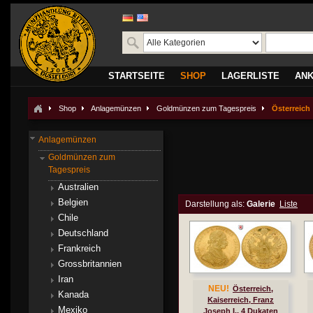
STARTSEITE
SHOP
LAGERLISTE
AN
Shop
Anlagemünzen
Goldmünzen zum Tagespreis
Österreich
Anlagemünzen
Goldmünzen zum
Tagespreis
Australien
Belgien
Darstellung als:
Galerie
Liste
Chile
Deutschland
Frankreich
Grossbritannien
Iran
NEU!
Österreich,
Kanada
Kaiserreich, Franz
Mexiko
Joseph I., 4 Dukaten