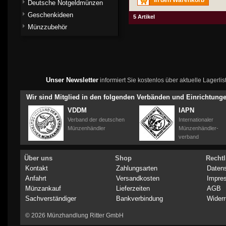
In den Warenkorb
Deutsche Notgeldmünzen
Geschenkideen
5 Artikel
Münzzubehör
Unser Newsletter
informiert Sie kostenlos über aktuelle Lagerl
Wir sind Mitglied in den folgenden Verbänden und Einrichtung
VDDM
IAPN
Verband der deutschen
Internationaler
Münzenhändler
Münzenhändler-
verband
Über uns
Shop
Rechtl
Kontakt
Zahlungsarten
Daten
Anfahrt
Versandkosten
Impre
Münzankauf
Lieferzeiten
AGB
Sachverständiger
Bankverbindung
Widerr
© 2026 Münzhandlung Ritter GmbH