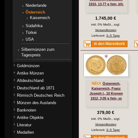
1915, 13,77 g fein, bfr.
Niederlande
Österreich
Kaiserreich
1.745,00 €
inkl. 0% MwSt., zzgl.
Südafrika
Versandkosten
Türkei
Lieferzeit:
3–5 Tage
USA
In den Warenkorb
Silbermünzen zum
Tagespreis
Goldmünzen
Antike Münzen
Altdeutschland
NEU!
Österreich,
Deutschland ab 1871
Kaiserreich, Franz
Joseph I., 10 Kronen
Römisch Deutsches Reich
1912, 3,05 g fein, vz
Münzen des Auslands
Banknoten
379,00 €
Antike Objekte
inkl. 0% MwSt., zzgl.
Literatur
Versandkosten
Lieferzeit:
3–5 Tage
Medaillen