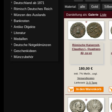
Deutschland ab 1871
alle
Gold
Silbe
Material:
Römisch Deutsches Reich
Münzen des Auslands
Darstellung als:
Galerie
Liste
Banknoten
Antike Objekte
Literatur
Medaillen
Deutsche Notgeldmünzen
Römische Kaiserzeit,
Claudius I., Quadrans
Geschenkideen
42, ss-vz
Münzzubehör
180,00 €
inkl. 7% MwSt., zzgl.
Versandkosten
Lieferzeit:
3–5 Tage
In den Warenkorb