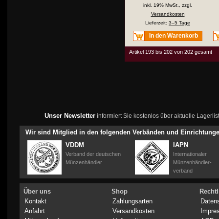
inkl. 19% MwSt., zzgl.
Versandkosten
Lieferzeit:
3–5 Tage
In den Warenkorb
Artikel 193 bis 202 von 202 gesamt
Unser Newsletter
informiert Sie kostenlos über aktuelle Lagerl
Wir sind Mitglied in den folgenden Verbänden und Einrichtung
VDDM
IAPN
Verband der deutschen
Internationaler
Münzenhändler
Münzenhändler-
verband
Über uns
Shop
Rechtl
Kontakt
Zahlungsarten
Daten
Anfahrt
Versandkosten
Impre