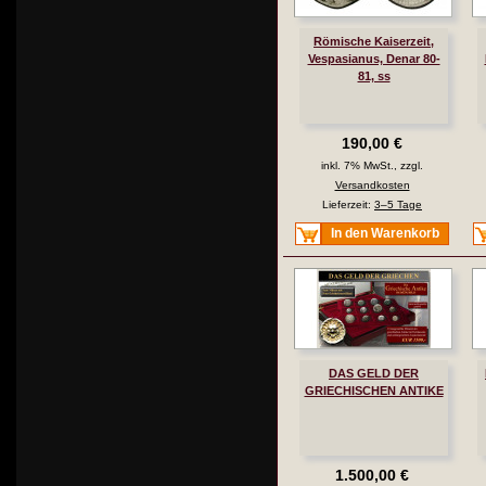
Römische Kaiserzeit,
Vespasianus, Denar 80-
81, ss
190,00 €
inkl. 7% MwSt., zzgl.
Versandkosten
Lieferzeit:
3–5 Tage
In den Warenkorb
DAS GELD DER
GRIECHISCHEN ANTIKE
1.500,00 €