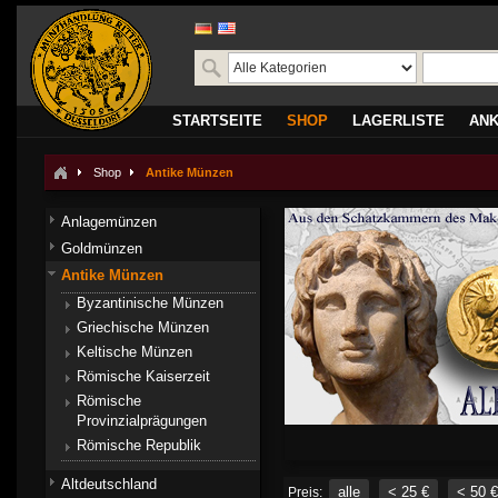
STARTSEITE
SHOP
LAGERLISTE
AN
Shop
Antike Münzen
Anlagemünzen
Goldmünzen
Antike Münzen
Byzantinische Münzen
Griechische Münzen
Keltische Münzen
Römische Kaiserzeit
Römische
Provinzialprägungen
Römische Republik
Altdeutschland
alle
< 25 €
< 50 €
Preis: