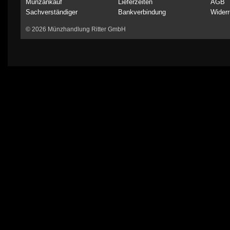
Münzankauf
Lieferzeiten
AGB
Sachverständiger
Bankverbindung
Widerr
© 2026 Münzhandlung Ritter GmbH