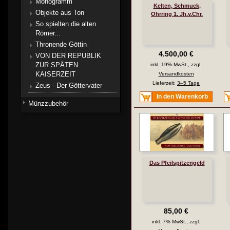
Monogramm
Kelten, Schmuck,
Objekte aus Ton
Ohrring 1. Jh.v.Chr.
So spielten die alten
Römer...
Thronende Göttin
4.500,00 €
VON DER REPUBLIK
ZUR SPÄTEN
inkl. 19% MwSt., zzgl.
KAISERZEIT
Versandkosten
Lieferzeit:
3–5 Tage
Zeus - Der Göttervater
In den Warenkorb
Münzzubehör
Das Pfeilspitzengeld
85,00 €
inkl. 7% MwSt., zzgl.