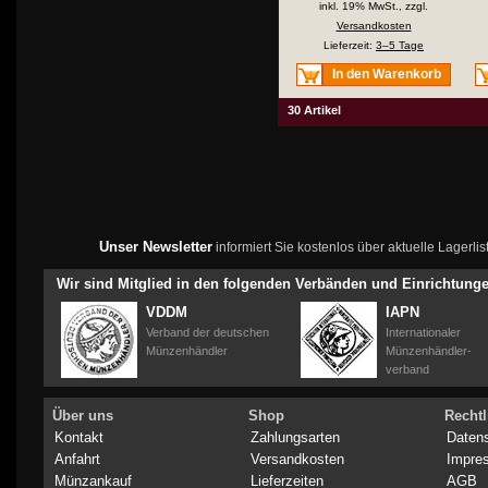
inkl. 19% MwSt., zzgl.
Versandkosten
Lieferzeit:
3–5 Tage
In den Warenkorb
30 Artikel
Unser Newsletter
informiert Sie kostenlos über aktuelle Lagerl
Wir sind Mitglied in den folgenden Verbänden und Einrichtung
VDDM
IAPN
Verband der deutschen
Internationaler
Münzenhändler
Münzenhändler-
verband
Über uns
Shop
Rechtl
Kontakt
Zahlungsarten
Daten
Anfahrt
Versandkosten
Impre
Münzankauf
Lieferzeiten
AGB