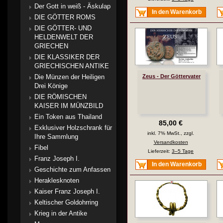
Der Gott in weiß - Äskulap
In den Warenkorb
DIE GÖTTER ROMS
DIE GÖTTER- UND
HELDENWELT DER
GRIECHEN
DIE KLASSIKER DER
GRIECHISCHEN ANTIKE
Die Münzen der Heiligen
Zeus - Der Göttervater
Drei Könige
DIE RÖMISCHEN
KAISER IM MÜNZBILD
Ein Token aus Thailand
85,00 €
Exklusiver Holzschrank für
inkl. 7% MwSt., zzgl.
Ihre Sammlung
Versandkosten
Fibel
Lieferzeit:
3–5 Tage
Franz Joseph I.
In den Warenkorb
Geschichte zum Anfassen
Heraklesknoten
Kaiser Franz Joseph I.
Keltischer Goldohrring
Krieg in der Antike