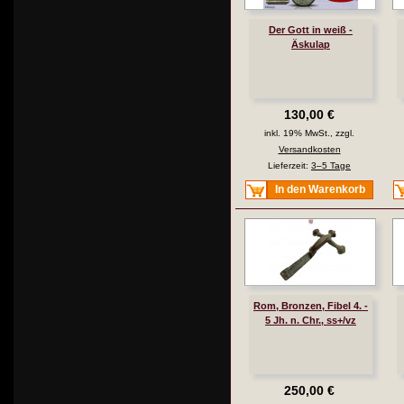
Der Gott in weiß -
Äskulap
130,00 €
inkl. 19% MwSt., zzgl.
Versandkosten
Lieferzeit:
3–5 Tage
In den Warenkorb
Rom, Bronzen, Fibel 4. -
5 Jh. n. Chr., ss+/vz
250,00 €