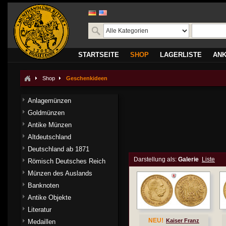
STARTSEITE
SHOP
LAGERLISTE
AN
Shop
Geschenkideen
Anlagemünzen
Goldmünzen
Antike Münzen
Altdeutschland
Deutschland ab 1871
Darstellung als:
Galerie
Liste
Römisch Deutsches Reich
Münzen des Auslands
Banknoten
Antike Objekte
Literatur
NEU!
Kaiser Franz
Medaillen