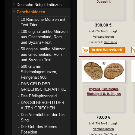
Joseph I.
Deutsche Notgeldmünzen
Geschenkideen
10 Römische Münzen mit
Text Trier
390,00 €
100 original antike Münzen
inkl. 0% MwSt., zzgl.
aus Griechenland, Rom
Versandkosten
und Byzanz+Text
Lieferzeit:
3–5 Tage
50 original antike Münzen
In den Warenkorb
aus Griechenland, Rom
und Byzanz+Text
500 Gramm
Silberanlagemünzen,
Feingehalt 900
DAS GELD DER
GRIECHISCHEN ANTIKE
Byzanz, Bleisiegel,
Bleisiegel 8.-9. Jh., ss
Das Pfeilspitzengeld
DAS SILBERGELD DER
ALTEN GRIECHEN
Das Vermächtnis der Tek
70,00 €
Sing
inkl. 7% MwSt., zzgl.
Der Gott des Meeres -
Versandkosten
Poseidon
Lieferzeit:
3–5 Tage