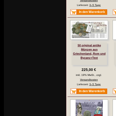
Versandkosten
Lieferzeit:
3–5 Tage
In den Warenkorb
50 original antike
Münzen aus
Griechenland, Rom und
Byzanz+Text
225,00 €
inkl. 19% MwSt., zzgl.
Versandkosten
Lieferzeit:
3–5 Tage
In den Warenkorb