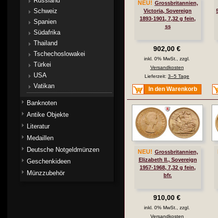
Russland
NEU!
Grossbritannien,
Schweiz
Victoria, Sovereign
1893-1901, 7,32 g fein,
Spanien
ss
Südafrika
Thailand
902,00 €
Tschechoslowakei
inkl. 0% MwSt., zzgl.
Türkei
Versandkosten
USA
Lieferzeit:
3–5 Tage
Vatikan
In den Warenkorb
Banknoten
Antike Objekte
Literatur
Medaillen
Deutsche Notgeldmünzen
NEU!
Grossbritannien,
Elizabeth II., Sovereign
Geschenkideen
1957-1968, 7,32 g fein,
Münzzubehör
bfr.
910,00 €
inkl. 0% MwSt., zzgl.
Versandkosten