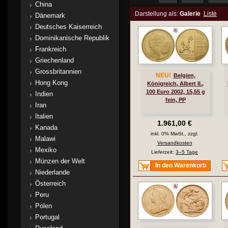
China
Darstellung als:
Galerie
Liste
Dänemark
Deutsches Kaiserreich
Dominikanische Republik
Frankreich
Griechenland
Grossbritannien
NEU!
Belgien,
Hong Kong
Königreich, Albert II.,
100 Euro 2002, 15,55 g
Indien
fein, PP
Iran
Italien
1.961,00 €
Kanada
inkl. 0% MwSt., zzgl.
Malawi
Versandkosten
Mexiko
Lieferzeit:
3–5 Tage
Münzen der Welt
In den Warenkorb
Niederlande
Österreich
Peru
Polen
Portugal