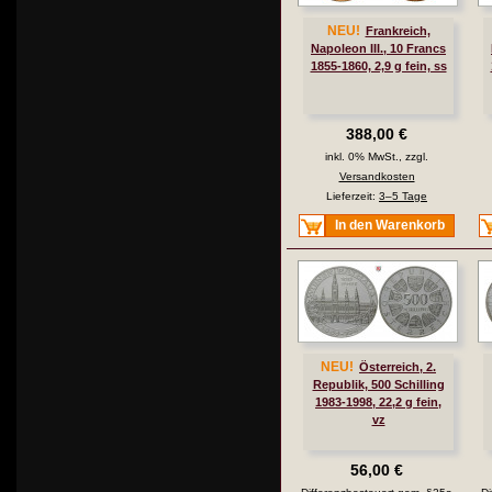
NEU!
Frankreich,
Napoleon III., 10 Francs
1855-1860, 2,9 g fein, ss
388,00 €
inkl. 0% MwSt., zzgl.
Versandkosten
Lieferzeit:
3–5 Tage
In den Warenkorb
NEU!
Österreich, 2.
Republik, 500 Schilling
1983-1998, 22,2 g fein,
vz
56,00 €