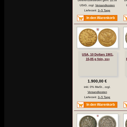
Differenzbesteuert gem. §25a
Di
UStG, zzgl.
Versandkosten
Lieferzeit:
3–5 Tage
In den Warenkorb
USA, 10 Dollars 1901,
15,05 g fein, ss+
1.900,00 €
inkl. 0% MwSt., zzgl.
Versandkosten
Lieferzeit:
3–5 Tage
In den Warenkorb