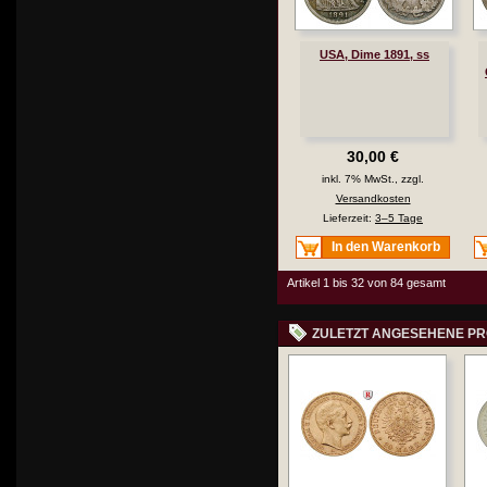
USA, Dime 1891, ss
30,00 €
inkl. 7% MwSt., zzgl.
Versandkosten
Lieferzeit:
3–5 Tage
In den Warenkorb
Artikel 1 bis 32 von 84 gesamt
ZULETZT ANGESEHENE P