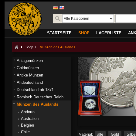
STARTSEITE
SHOP
LAGERLISTE
AN
Shop
Münzen des Auslands
Anlagemünzen
Goldmünzen
Antike Münzen
Altdeutschland
Deutschland ab 1871
Römisch Deutsches Reich
Münzen des Auslands
Andorra
Australien
Belgien
Chile
alle
Gold
Silbe
Material: