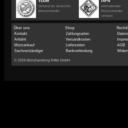
VDDM
IAPN
Verband der deutschen
Internationaler
Münzenhändler
Münzenhändler-
verband
Über uns
Shop
Rechtl
Kontakt
Zahlungsarten
Daten
Anfahrt
Versandkosten
Impre
Münzankauf
Lieferzeiten
AGB
Sachverständiger
Bankverbindung
Widerr
© 2026 Münzhandlung Ritter GmbH