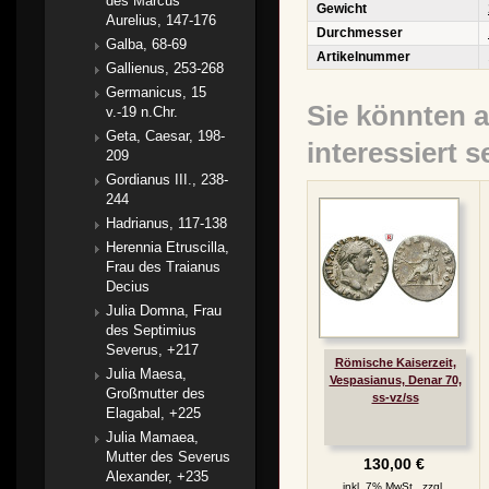
des Marcus
Gewicht
Aurelius, 147-176
Durchmesser
Galba, 68-69
Artikelnummer
Gallienus, 253-268
Germanicus, 15
Sie könnten 
v.-19 n.Chr.
Geta, Caesar, 198-
interessiert s
209
Gordianus III., 238-
244
Hadrianus, 117-138
Herennia Etruscilla,
Frau des Traianus
Decius
Julia Domna, Frau
des Septimius
Severus, +217
Römische Kaiserzeit,
Julia Maesa,
Vespasianus, Denar 70,
Großmutter des
ss-vz/ss
Elagabal, +225
Julia Mamaea,
Mutter des Severus
130,00 €
Alexander, +235
inkl. 7% MwSt., zzgl.