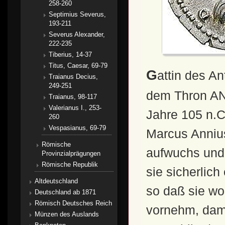
258-260
Septimius Severus,
193-211
Severus Alexander,
222-235
Tiberius, 14-37
Titus, Caesar, 69-79
Gattin des Antoninus Pius, eine römische Dame auf
Traianus Decius,
249-251
dem Thron A
Traianus, 98-117
Valerianus I., 253-
Jahre 105 n.C
260
Vespasianus, 69-79
Marcus Annius
Römische
aufwuchs und 
Provinzialprägungen
Römische Republik
sie sicherlic
Altdeutschland
so daß sie wo
Deutschland ab 1871
Römisch Deutsches Reich
vornehm, dame
Münzen des Auslands