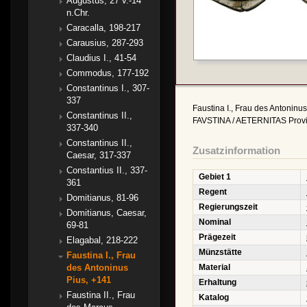
Augustus, 27 v.-14
n.Chr.
Caracalla, 198-217
Carausius, 287-293
Claudius I., 41-54
Commodus, 177-192
Constantinus I., 307-
337
Faustina I., Frau des Antonin
Constantinus II.,
FAVSTINA / AETERNITAS Provide
337-340
Constantinus II.,
Zusatzinformation
Caesar, 317-337
Constantius II., 337-
Gebiet 1
361
Regent
Domitianus, 81-96
Regierungszeit
Domitianus, Caesar,
Nominal
69-81
Prägezeit
Elagabal, 218-222
Münzstätte
Faustina I., Frau
des Antoninus
Material
Pius, +141
Erhaltung
Faustina II., Frau
Katalog