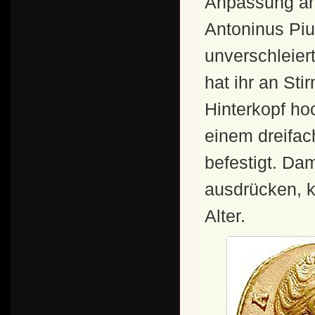
Anpassung an
Antoninus Piu
unverschleiert
hat ihr an St
Hinterkopf ho
einem dreifac
befestigt. Dam
ausdrücken, k
Alter.