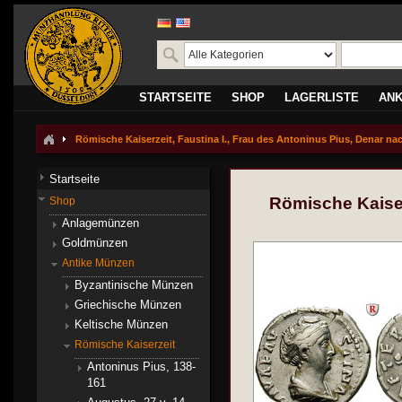
STARTSEITE
SHOP
LAGERLISTE
AN
Römische Kaiserzeit, Faustina I., Frau des Antoninus Pius, Denar nac
Startseite
Römische Kaiser
Shop
Anlagemünzen
Goldmünzen
Antike Münzen
Byzantinische Münzen
Griechische Münzen
Keltische Münzen
Römische Kaiserzeit
Antoninus Pius, 138-
161