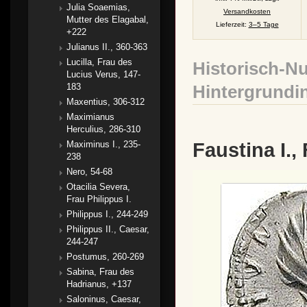
Julia Soaemias,
Versandkosten
Mutter des Elagabal,
Lieferzeit:
3–5 Tage
+222
Julianus II., 360-363
Lucilla, Frau des
Historisch-N
Lucius Verus, 147-
183
Hintergrundi
Maxentius, 306-312
Maximianus
Herculius, 286-310
Faustina I.
Maximinus I., 235-
238
Nero, 54-68
Otacilia Severa,
Frau Philippus I.
Philippus I., 244-249
Philippus II., Caesar,
244-247
Postumus, 260-269
Sabina, Frau des
Hadrianus, +137
Saloninus, Caesar,