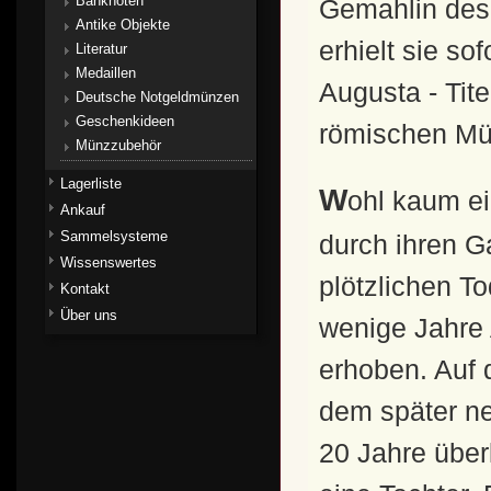
Banknoten
Gemahlin des 
Antike Objekte
erhielt sie so
Literatur
Medaillen
Augusta - Tite
Deutsche Notgeldmünzen
Geschenkideen
römischen Mü
Münzzubehör
Lagerliste
Wohl kaum eine Kaiserin Roms hat so viele Ehrungen
Ankauf
Sammelsysteme
durch ihren G
Wissenswertes
plötzlichen To
Kontakt
Über uns
wenige Jahre 
erhoben. Auf 
dem später ne
20 Jahre über