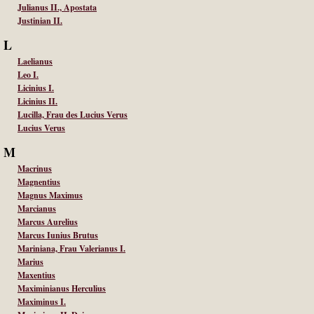
Julianus II., Apostata
Justinian II.
L
Laelianus
Leo I.
Licinius I.
Licinius II.
Lucilla, Frau des Lucius Verus
Lucius Verus
M
Macrinus
Magnentius
Magnus Maximus
Marcianus
Marcus Aurelius
Marcus Iunius Brutus
Mariniana, Frau Valerianus I.
Marius
Maxentius
Maximinianus Herculius
Maximinus I.