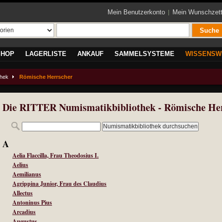
Mein Benutzerkonto
Mein Wunschzett
Suche
SHOP
LAGERLISTE
ANKAUF
SAMMELSYSTEME
WISSENSW
thek
Römische Herrscher
Die RITTER Numismatikbibliothek - Römische He
Numismatikbibliothek durchsuchen
A
Aelia Flaccilla, Frau Theodosius I.
Aelius
Aemilianus
Agrippina Junior, Frau des Claudius
Allectus
Antoninus Pius
Arcadius
Augustus