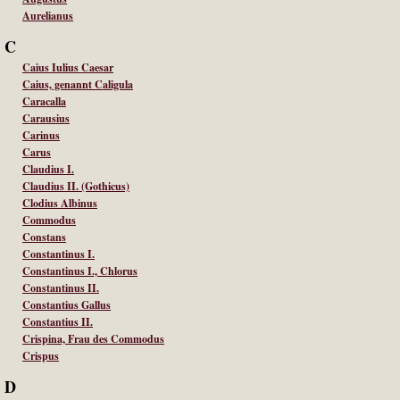
Aurelianus
C
Caius Iulius Caesar
Caius, genannt Caligula
Caracalla
Carausius
Carinus
Carus
Claudius I.
Claudius II. (Gothicus)
Clodius Albinus
Commodus
Constans
Constantinus I.
Constantinus I., Chlorus
Constantinus II.
Constantius Gallus
Constantius II.
Crispina, Frau des Commodus
Crispus
D