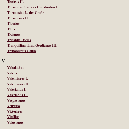
Tetricus II.
Theodora, Frau des Constantius I.
Theodosius I., der Große
Theodosius II.
Tiberius
Titus
Traianus
Traianus Decius
Tranquillina, Frau Gordianus III.
Trebonianus Gallus
V
Vabalathus
Valens
Valentianus I.
Valentianus II.
Valerianus I.
Valerianus II.
Vespasianus
Vetranio
Victorinus
Vitellius
Volusianus