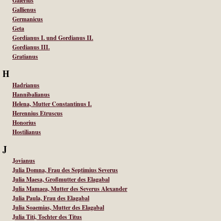
Galerius
Gallienus
Germanicus
Geta
Gordianus I. und Gordianus II.
Gordianus III.
Gratianus
H
Hadrianus
Hannibalianus
Helena, Mutter Constantinus I.
Herennius Etruscus
Honorius
Hostilianus
J
Jovianus
Julia Domna, Frau des Septimius Severus
Julia Maesa, Großmutter des Elagabal
Julia Mamaea, Mutter des Severus Alexander
Julia Paula, Frau des Elagabal
Julia Soaemias, Mutter des Elagabal
Julia Titi, Tochter des Titus