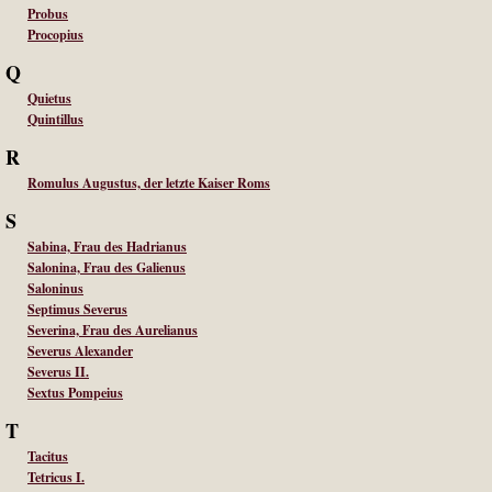
Probus
Procopius
Q
Quietus
Quintillus
R
Romulus Augustus, der letzte Kaiser Roms
S
Sabina, Frau des Hadrianus
Salonina, Frau des Galienus
Saloninus
Septimus Severus
Severina, Frau des Aurelianus
Severus Alexander
Severus II.
Sextus Pompeius
T
Tacitus
Tetricus I.