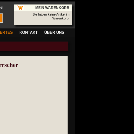
el
MEIN WARENKORB
Sie haben keine Artikel im
Warenkorb.
ERTES
KONTAKT
ÜBER UNS
rrscher