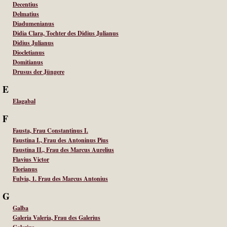
Decentius
Delmatius
Diadumenianus
Didia Clara, Tochter des Didius Julianus
Didius Julianus
Diocletianus
Domitianus
Drusus der Jüngere
E
Elagabal
F
Fausta, Frau Constantinus I.
Faustina I., Frau des Antoninus Pius
Faustina II., Frau des Marcus Aurelius
Flavius Victor
Florianus
Fulvia, 1. Frau des Marcus Antonius
G
Galba
Galeria Valeria, Frau des Galerius