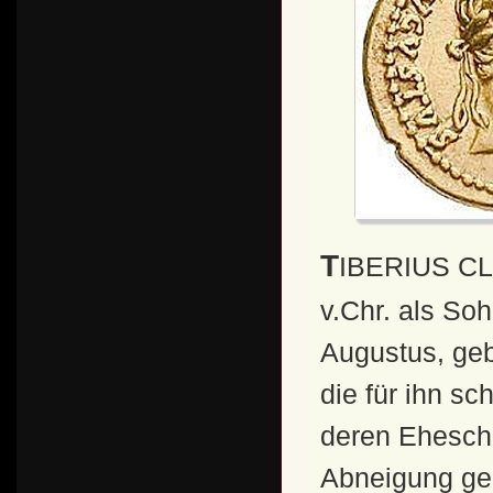
TIBERIUS CLAUDIUS NERO wurde am 16.11.42
v.Chr. als So
Augustus, gebo
die für ihn s
deren Eheschl
Abneigung ge