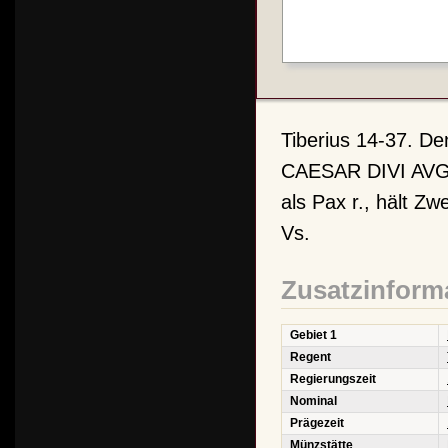
Tiberius 14-37. De
CAESAR DIVI AVG
als Pax r., hält Zw
Vs.
Zusatzinform
Gebiet 1
Regent
Regierungszeit
Nominal
Prägezeit
Münzstätte