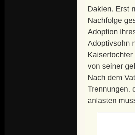
Dakien. Erst 
Nachfolge ges
Adoption ihre
Adoptivsohn m
Kaisertochter 
von seiner ge
Nach dem Vate
Trennungen, d
anlasten muss