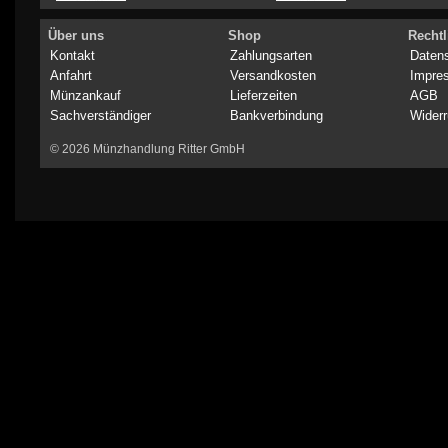
Über uns
Shop
Rechtl
Kontakt
Zahlungsarten
Daten
Anfahrt
Versandkosten
Impre
Münzankauf
Lieferzeiten
AGB
Sachverständiger
Bankverbindung
Widerr
© 2026 Münzhandlung Ritter GmbH