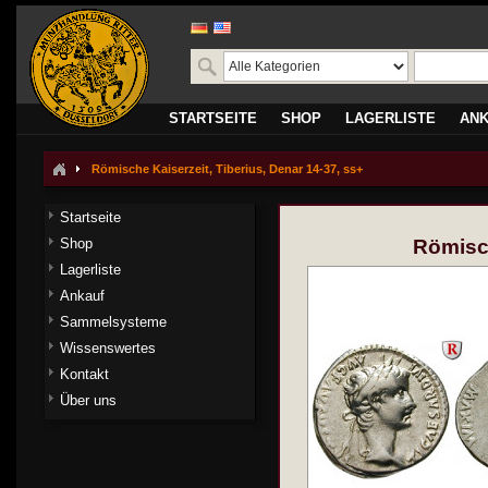
STARTSEITE
SHOP
LAGERLISTE
AN
Römische Kaiserzeit, Tiberius, Denar 14-37, ss+
Startseite
Shop
Römisch
Lagerliste
Ankauf
Sammelsysteme
Wissenswertes
Kontakt
Über uns