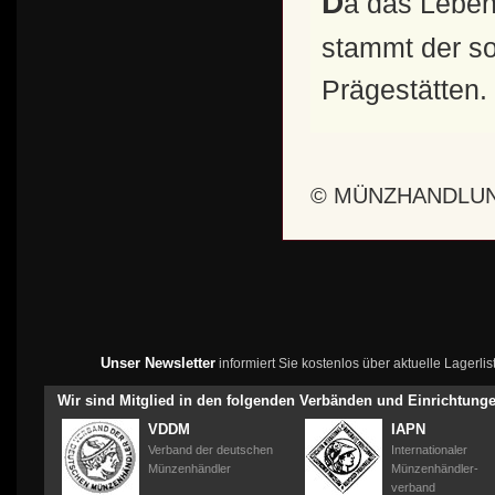
Da das Leben Jesu in seine Regierungszeit fällt,
stammt der so
Prägestätten.
© MÜNZHANDLUN
Unser Newsletter
informiert Sie kostenlos über aktuelle Lagerl
Wir sind Mitglied in den folgenden Verbänden und Einrichtung
VDDM
IAPN
Verband der deutschen
Internationaler
Münzenhändler
Münzenhändler-
verband