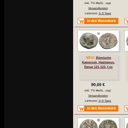
inkl. 7% MwSt., zzgl.
Versandkosten
Lieferzeit:
3–5 Tage
In den Warenkorb
NEU!
Römische
Kaiserzeit, Hadrianus,
Denar 121-123, f.ss
90,00 €
inkl. 7% MwSt., zzgl.
Versandkosten
Lieferzeit:
3–5 Tage
In den Warenkorb