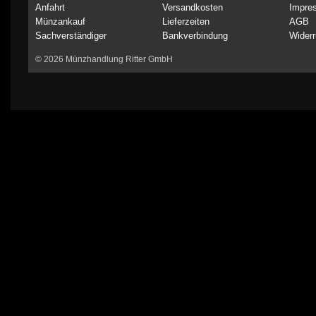
Anfahrt
Versandkosten
Impre
Münzankauf
Lieferzeiten
AGB
Sachverständiger
Bankverbindung
Widerr
© 2026 Münzhandlung Ritter GmbH