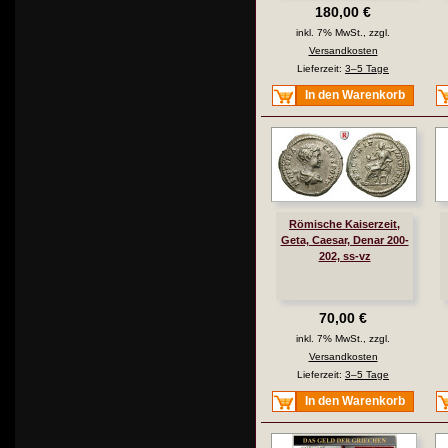
180,00 €
inkl. 7% MwSt., zzgl.
Versandkosten
Lieferzeit:
3–5 Tage
In den Warenkorb
Römische Kaiserzeit,
Geta, Caesar, Denar 200-
202, ss-vz
70,00 €
inkl. 7% MwSt., zzgl.
Versandkosten
Lieferzeit:
3–5 Tage
In den Warenkorb