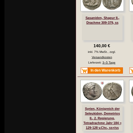
Sasaniden, Shapur II.,
Drachme 309-379, ss
140,00 €
inkl. 7% MwSt., zzgl.
Versandkosten
Lieferzeit:
3–5 Tage
In den Warenkorb
Syrien, Königreich der
Seleukiden, Demetrios
II., 2. Regierung,
Tetradrachme Jahr 184 =
129-128 v.Chr., ss+/ss