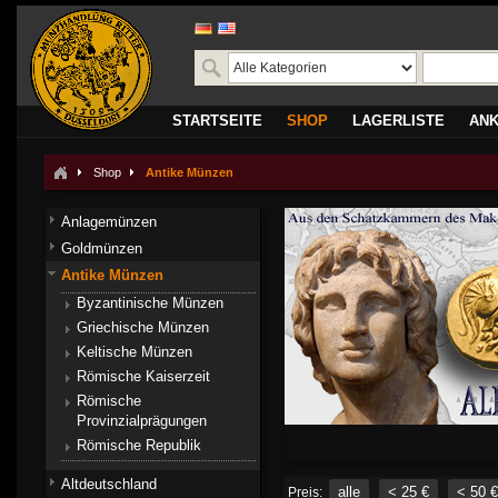
STARTSEITE
SHOP
LAGERLISTE
AN
Shop
Antike Münzen
Anlagemünzen
Goldmünzen
Antike Münzen
Byzantinische Münzen
Griechische Münzen
Keltische Münzen
Römische Kaiserzeit
Römische
Provinzialprägungen
Römische Republik
Altdeutschland
alle
< 25 €
< 50 €
Preis: