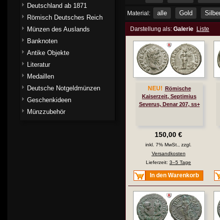
Deutschland ab 1871
alle
Gold
Silbe
Material:
Römisch Deutsches Reich
Münzen des Auslands
Darstellung als:
Galerie
Liste
Banknoten
Antike Objekte
Literatur
Medaillen
Deutsche Notgeldmünzen
NEU!
Römische
Kaiserzeit, Septimius
Geschenkideen
Severus, Denar 207, ss+
Münzzubehör
150,00 €
inkl. 7% MwSt., zzgl.
Versandkosten
Lieferzeit:
3–5 Tage
In den Warenkorb