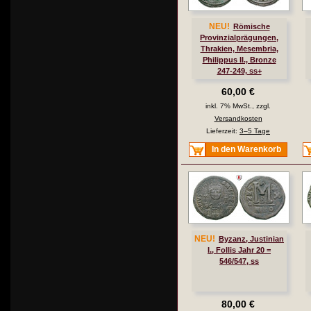
NEU!
Römische
Provinzialprägungen,
Thrakien, Mesembria,
Philippus II., Bronze
247-249, ss+
60,00 €
inkl. 7% MwSt., zzgl.
Versandkosten
Lieferzeit:
3–5 Tage
In den Warenkorb
NEU!
Byzanz, Justinian
I., Follis Jahr 20 =
546/547, ss
80,00 €