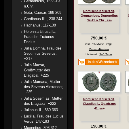
Germanicus, 15 v.-19
n.Chr.
Römische Kaiserzeit,
Geta, Caesar, 198-209
Germanicus, Dupondius
Gordianus III., 238-244
37-41 n.Chr., ss+
Hadrianus, 117-138
Herennia Etruscilla,
Frau des Traianus
750,00 €
Decius
inkl. 7% MwSt., zzgl.
Julia Domna, Frau des
Versandkosten
Septimius Severus,
Lieferzeit:
3–5 Tage
+217
In den Warenkorb
Julia Maesa,
Großmutter des
Elagabal, +225
Julia Mamaea, Mutter
des Severus Alexander,
+235
Julia Soaemias, Mutter
Römische Kaiserzeit,
des Elagabal, +222
Claudius I., Quadrans
41, ss+
Julianus II., 360-363
Lucilla, Frau des Lucius
Verus, 147-183
150,00 €
Maxentius, 306-312