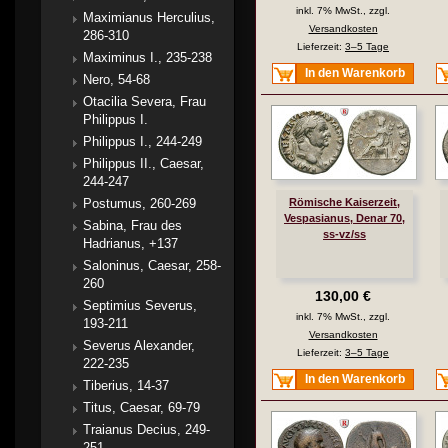
inkl. 7% MwSt., zzgl.
Maximianus Herculius,
Versandkosten
286-310
Lieferzeit:
3–5 Tage
Maximinus I., 235-238
In den Warenkorb
Nero, 54-68
Otacilia Severa, Frau
Philippus I.
Philippus I., 244-249
Philippus II., Caesar,
244-247
Postumus, 260-269
Römische Kaiserzeit,
Vespasianus, Denar 70,
Sabina, Frau des
ss-vz/ss
Hadrianus, +137
Saloninus, Caesar, 258-
260
130,00 €
Septimius Severus,
inkl. 7% MwSt., zzgl.
193-211
Versandkosten
Severus Alexander,
Lieferzeit:
3–5 Tage
222-235
In den Warenkorb
Tiberius, 14-37
Titus, Caesar, 69-79
Traianus Decius, 249-
251