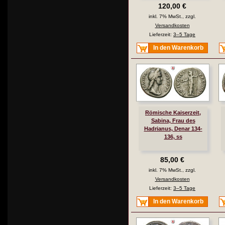
120,00 €
inkl. 7% MwSt., zzgl.
Versandkosten
Lieferzeit:
3–5 Tage
In den Warenkorb
Römische Kaiserzeit,
Sabina, Frau des
Hadrianus, Denar 134-
136, ss
85,00 €
inkl. 7% MwSt., zzgl.
Versandkosten
Lieferzeit:
3–5 Tage
In den Warenkorb