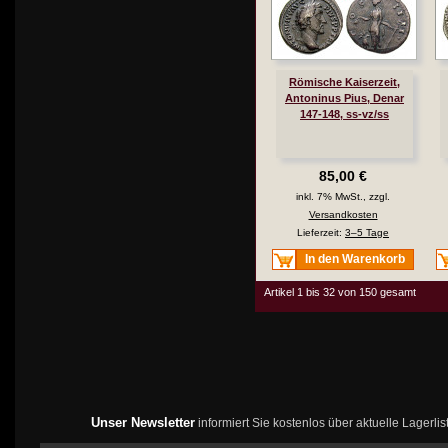
Römische Kaiserzeit,
Antoninus Pius, Denar
147-148, ss-vz/ss
85,00 €
inkl. 7% MwSt., zzgl.
Versandkosten
Lieferzeit:
3–5 Tage
In den Warenkorb
Artikel 1 bis 32 von 150 gesamt
Unser Newsletter
informiert Sie kostenlos über aktuelle Lagerl