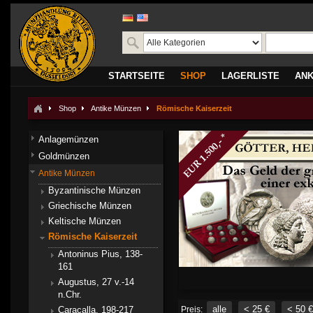
STARTSEITE
SHOP
LAGERLISTE
AN
Shop
Antike Münzen
Römische Kaiserzeit
Anlagemünzen
Goldmünzen
Antike Münzen
Byzantinische Münzen
Griechische Münzen
Keltische Münzen
Römische Kaiserzeit
Antoninus Pius, 138-
161
Augustus, 27 v.-14
n.Chr.
alle
< 25 €
< 50 €
Caracalla, 198-217
Preis: