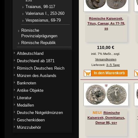
Traianus, 98-117
Valerianus I., 253-260
Römische Kaiserzeit,
Vespasianus, 69-79
Titus, Caesar, As 77-78,
ss
Römische
Provinzialprägungen
Römische Republik
110,00 €
Altdeutschland
inkl. 7% MwSt., zzgl.
Versandkosten
Deutschland ab 1871
Lieferzeit:
3–5 Tage
Römisch Deutsches Reich
In den Warenkorb
Münzen des Auslands
Banknoten
Antike Objekte
Literatur
Medaillen
Deutsche Notgeldmünzen
NEU!
Römische
Kaiserzeit, Domitianus,
Geschenkideen
Denar 86, ss+
Münzzubehör