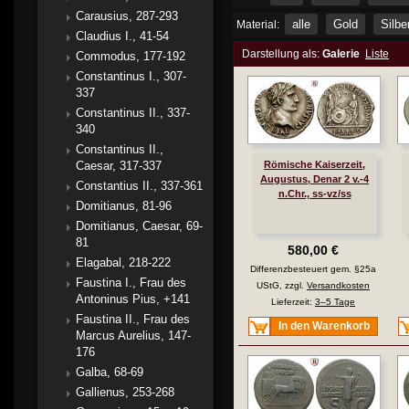
Carausius, 287-293
alle
Gold
Silbe
Material:
Claudius I., 41-54
Darstellung als:
Galerie
Liste
Commodus, 177-192
Constantinus I., 307-
337
Constantinus II., 337-
340
Constantinus II.,
Caesar, 317-337
Römische Kaiserzeit,
Augustus, Denar 2 v.-4
Constantius II., 337-361
n.Chr., ss-vz/ss
Domitianus, 81-96
Domitianus, Caesar, 69-
81
580,00 €
Elagabal, 218-222
Differenzbesteuert gem. §25a
Faustina I., Frau des
UStG, zzgl.
Versandkosten
Antoninus Pius, +141
Lieferzeit:
3–5 Tage
Faustina II., Frau des
In den Warenkorb
Marcus Aurelius, 147-
176
Galba, 68-69
Gallienus, 253-268